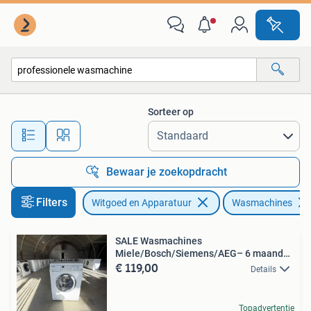
Wasmachines
Sorteer op
Alle afstanden…
Bewaar je zoekopdracht
Filters
Witgoed en Apparatuur
Wasmachines
SALE Wasmachines
Miele/Bosch/Siemens/AEG– 6 maanden
€ 119,00
garantie
Details
Topadvertentie