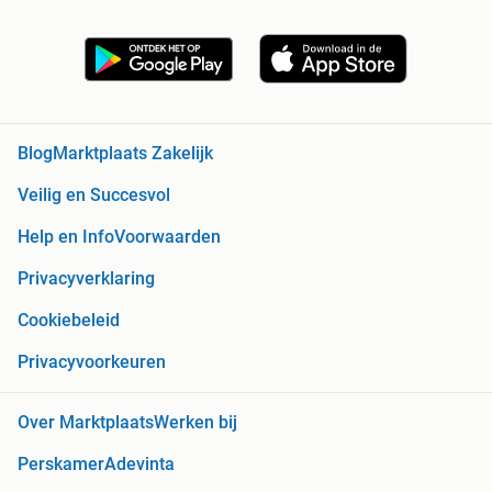
Blog
Marktplaats Zakelijk
Veilig en Succesvol
Help en Info
Voorwaarden
Privacyverklaring
Cookiebeleid
Privacyvoorkeuren
Over Marktplaats
Werken bij
Perskamer
Adevinta