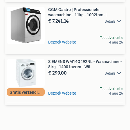
GGM Gastro | Professionele
wasmachine - 11kg - 1002tpm - |
€ 7.241,14
Details
Topadvertentie
Bezoek website
4 aug 26
SIEMENS WM14Q492NL - Wasmachine -
8 kg - 1400 toeren - Wit
€ 299,00
Details
Topadvertentie
Gratis verzending
Bezoek website
4 aug 26