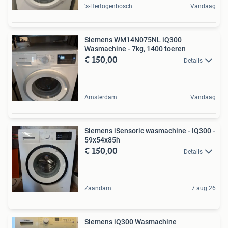
's-Hertogenbosch
Vandaag
Siemens WM14N075NL iQ300
Wasmachine - 7kg, 1400 toeren
€ 150,00
Details
Amsterdam
Vandaag
Siemens iSensoric wasmachine - IQ300 -
59x54x85h
€ 150,00
Details
Zaandam
7 aug 26
Siemens iQ300 Wasmachine