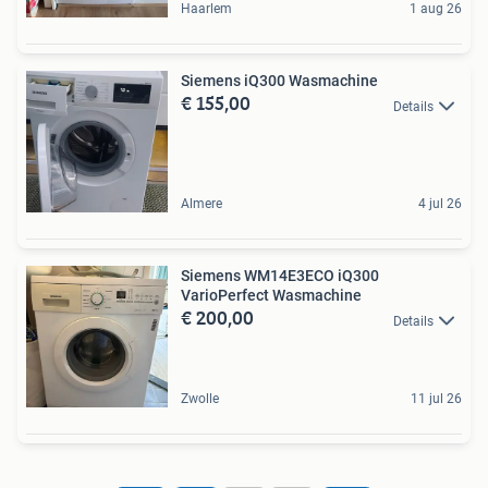
Haarlem
1 aug 26
Siemens iQ300 Wasmachine
€ 155,00
Details
Almere
4 jul 26
Siemens WM14E3ECO iQ300
VarioPerfect Wasmachine
€ 200,00
Details
Zwolle
11 jul 26