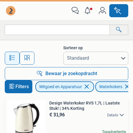
Waterkokers
Sorteer op
Alle afstanden…
Bewaar je zoekopdracht
Filters
Witgoed en Apparatuur
Waterkokers
Design Waterkoker RVS 1,7L | Laatste
Stuk! | 34% Korting
€ 31,96
Details
Topadvertentie