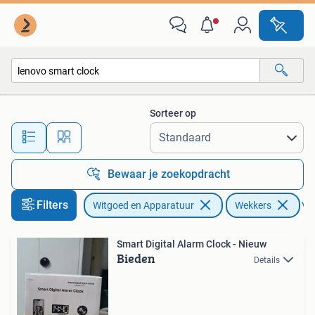
Wekkers
Sorteer op
Alle afstanden…
Bewaar je zoekopdracht
Filters
Witgoed en Apparatuur
Wekkers
Ver
Smart Digital Alarm Clock - Nieuw
Bieden
Details