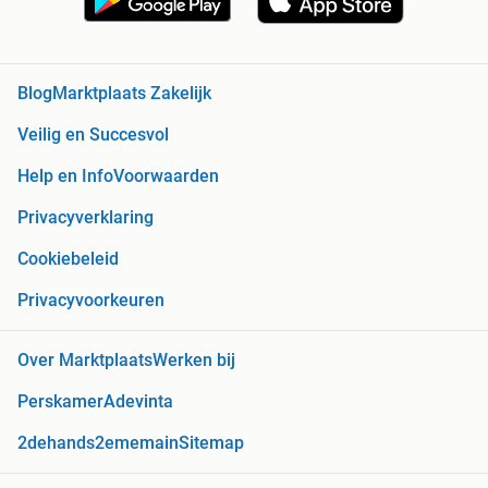
Blog
Marktplaats Zakelijk
Veilig en Succesvol
Help en Info
Voorwaarden
Privacyverklaring
Cookiebeleid
Privacyvoorkeuren
Over Marktplaats
Werken bij
Perskamer
Adevinta
2dehands
2ememain
Sitemap