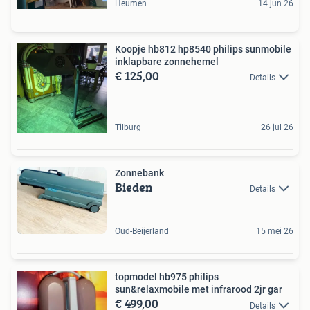
Heumen
14 jun 26
Koopje hb812 hp8540 philips sunmobile
inklapbare zonnehemel
€ 125,00
Details
Tilburg
26 jul 26
Zonnebank
Bieden
Details
Oud-Beijerland
15 mei 26
topmodel hb975 philips
sun&relaxmobile met infrarood 2jr gar
€ 499,00
Details