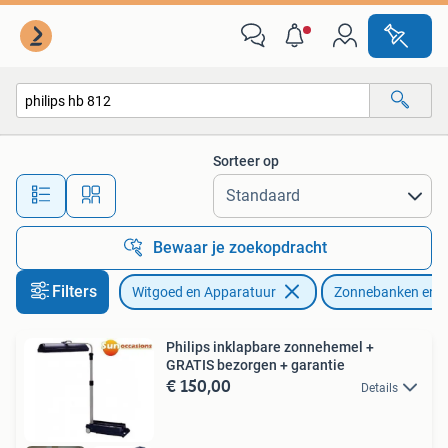
Zonnebanken en Gezichtsbruiners
Sorteer op
Alle afstanden…
Bewaar je zoekopdracht
Filters
Witgoed en Apparatuur
Zonnebanken en G
Philips inklapbare zonnehemel +
GRATIS bezorgen + garantie
€ 150,00
Details