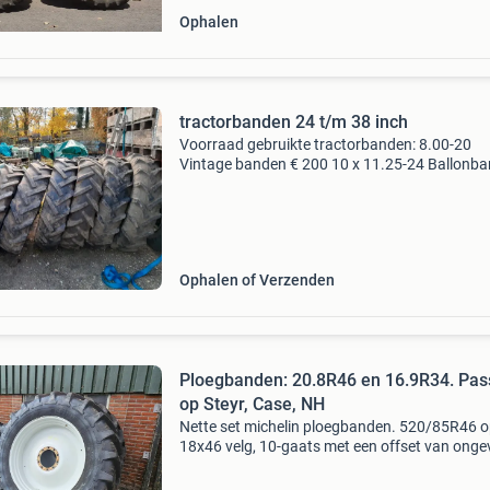
Ophalen
tractorbanden 24 t/m 38 inch
Voorraad gebruikte tractorbanden: 8.00-20
Vintage banden € 200 10 x 11.25-24 Ballonb
zowel hamer als v profiel , meerdere op voorr
x 12.4-24 Michelin €50 2 x 380/70r24 ca 30% 
Ophalen of Verzenden
Ploegbanden: 20.8R46 en 16.9R34. Pa
op Steyr, Case, NH
Nette set michelin ploegbanden. 520/85R46 
18x46 velg, 10-gaats met een offset van onge
40 mm. (Asgat 281 mm, boutafstand 335 mm
420/85r34 op 15x34 velg, 8-gaats cat4 vooras