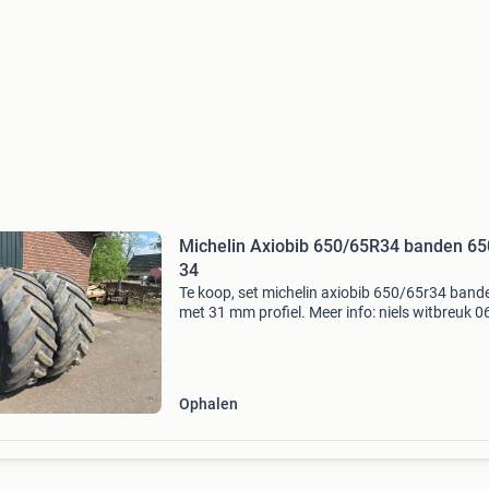
Michelin Axiobib 650/65R34 banden 65
34
Te koop, set michelin axiobib 650/65r34 band
met 31 mm profiel. Meer info: niels witbreuk 0
20591875
Ophalen