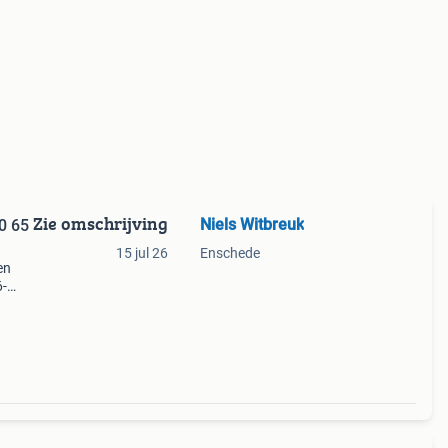
Zie omschrijving
Niels Witbreuk
0 65
15 jul 26
Enschede
en
6-