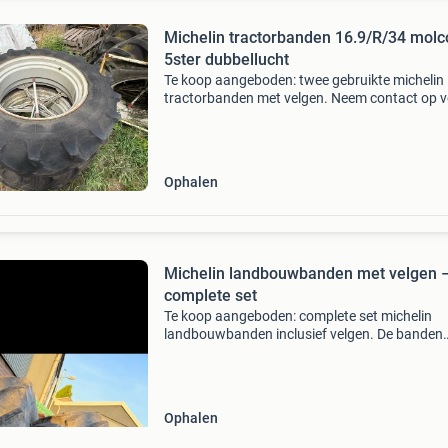
Michelin tractorbanden 16.9/R/34 molc
5ster dubbellucht
Te koop aangeboden: twee gebruikte michelin
tractorbanden met velgen. Neem contact op 
meer informatie of een bezichtiging 16.9 R 34
Ophalen
Michelin landbouwbanden met velgen 
complete set
Te koop aangeboden: complete set michelin
landbouwbanden inclusief velgen. De banden
verkeren in nette gebruikte staat en zijn direct
inzetbaar voor diverse landbouwtoepassingen
Gegevens: • merk
Ophalen