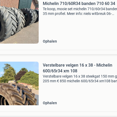
Michelin 710/60R34 banden 710 60 34
Te koop, mooie set michelin 710/60r34 bande
35 mm profiel. Meer info: niels witbreuk 06-
20591875
Ophalen
Verstelbare velgen 16 x 38 - Michelin
600/65r34 xm 108
Verstelbare velgen 16 x 38 steekgat 150 mm 
205 mm € 850 michelin 600/65r34 xm108 ba
hebben geen droge schuren ook niet tussen d
nokken oftewel punt gave banden zit ruim 3
profiel o
Ophalen