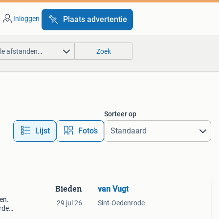
Inloggen
Plaats advertentie
lle afstanden…
Zoek
Sorteer op
Lijst
Foto’s
Bieden
van Vugt
en.
29 jul 26
Sint-Oedenrode
rde