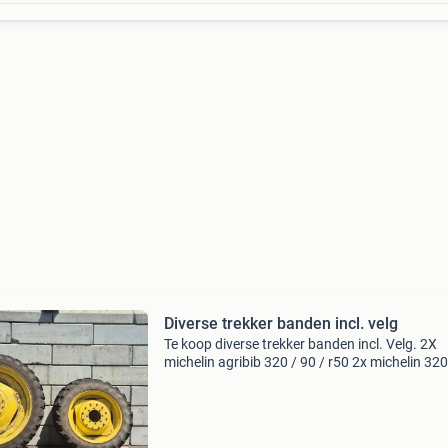
Diverse trekker banden incl. velg
Te koop diverse trekker banden incl. Velg. 2X
michelin agribib 320 / 90 / r50 2x michelin 320
/ r34 2x kleber 270 / 95 / r54 2x taurus 270 / 
r36 prijs notk