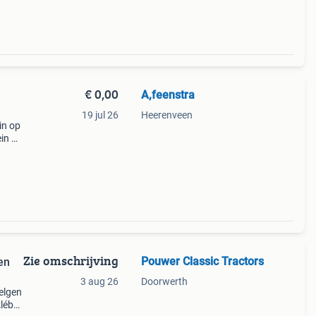
€ 0,00
A,feenstra
19 jul 26
Heerenveen
in op
ein
cnh
-25-
Zie omschrijving
Pouwer Classic Tractors
en
3 aug 26
Doorwerth
velgen
kléber