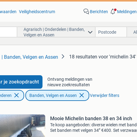
waarden
Veiligheidscentrum
Berichten
Meldingen
Agrarisch | Onderdelen | Banden,
A
Velgen en Assen
18 resultaten
voor 'michelin 34'
n | Banden, Velgen en Assen
Ontvang meldingen van
r je zoekopdracht
nieuwe zoekresultaten
ederen
Banden, Velgen en Assen
Verwijder filters
Mooie Michelin banden 38 en 34 inch
Te koop aangeboden: diverse wielen met band
Set banden met velgen 34” €400. Set verzwaa
velgen 28” €200. Set velgen met banden 24”