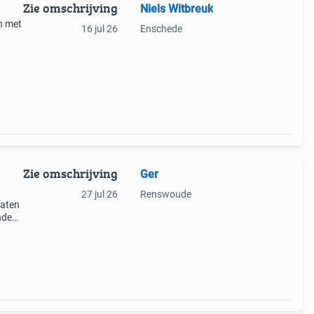
Zie omschrijving
Niels Witbreuk
n met
16 jul 26
Enschede
Zie omschrijving
Ger
27 jul 26
Renswoude
gaten
nden
e
2 mm