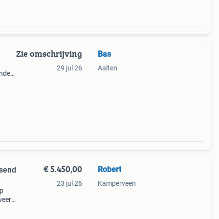
Zie omschrijving
Bas
29 jul 26
Aalten
anden
aad 1
buite
€ 5.450,00
Robert
ssend
23 jul 26
Kamperveen
op
veer
)
,