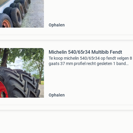
€400.klossen met banden en velgen voor stee
Ophalen
Michelin 540/65r34 Multibib Fendt
Te koop michelin 540/65r34 op fendt velgen 8
gaats 37 mm profiel recht gesleten 1 band
vakkundig gerepareerd 06 57025709 📲
Ophalen