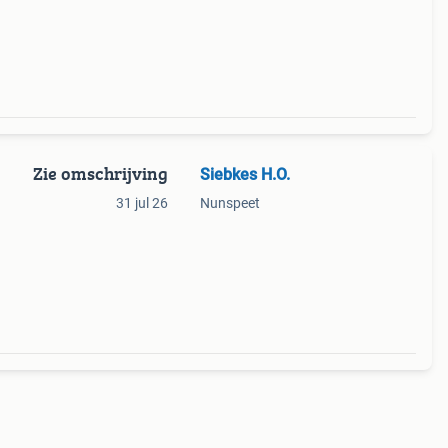
k ass
Zie omschrijving
Siebkes H.O.
31 jul 26
Nunspeet