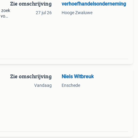
Zie omschrijving
verhoefhandelsonderneming
p zoek
27 jul 26
Hooge Zwaluwe
 voor
n) is
Zie omschrijving
Niels Witbreuk
n
Vandaag
Enschede
ats
0 en