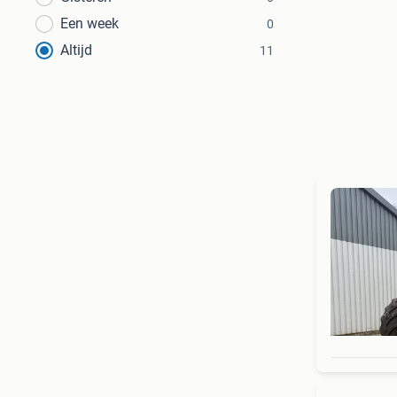
Een week
0
Altijd
11