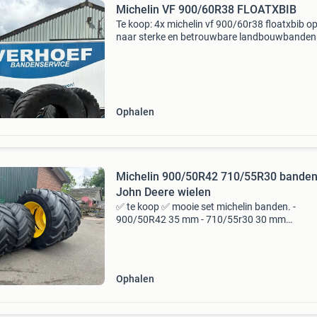
Michelin VF 900/60R38 FLOATXBIB
Te koop: 4x michelin vf 900/60r38 floatxbib o
naar sterke en betrouwbare landbouwbanden
optimale prestaties op het land? De michelin
floatxbib in deze vf-uitvoering (very high flexio
o
Ophalen
Michelin 900/50R42 710/55R30 bande
John Deere wielen
✅ te koop ✅ mooie set michelin banden. -
900/50R42 35 mm - 710/55r30 30 mm
gemonteerd op john deere velgen. Voor 12 ga
achter 12 gaats steekas klos passend op 800
grote 55 serie. Meer info: nie
Ophalen