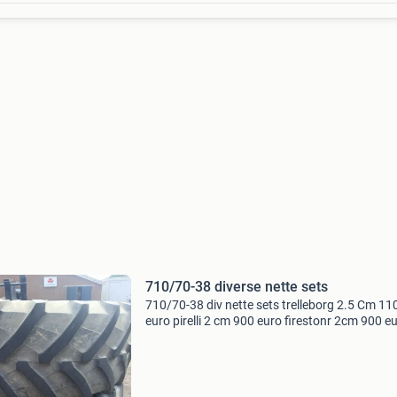
710/70-38 diverse nette sets
710/70-38 div nette sets trelleborg 2.5 Cm 11
euro pirelli 2 cm 900 euro firestonr 2cm 900 e
dnesproshina 3cm ( russische michelin) 900 e
op velg kl zf 1500 euro eventueelop 23x38 vel
kleine