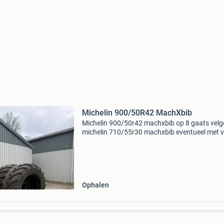
Michelin 900/50R42 MachXbib
Michelin 900/50r42 machxbib op 8 gaats velg
michelin 710/55r30 machxbib eventueel met v
beschikbaar. Meerdere setjes staan informeer
gerust.
Ophalen