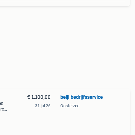
€ 1.100,00
beijl bedrijfsservice
00
31 jul 26
Oosterzee
uro
uro
g