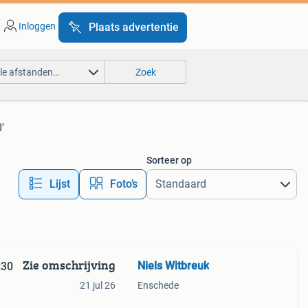
Inloggen
Plaats advertentie
lle afstanden…
Zoek
'
Sorteer op
Lijst
Foto’s
Zie omschrijving
Niels Witbreuk
R30
21 jul 26
Enschede