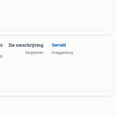
en 30
Zie omschrijving
Gerrald
00
Eergisteren
Kraggenburg
10
er……