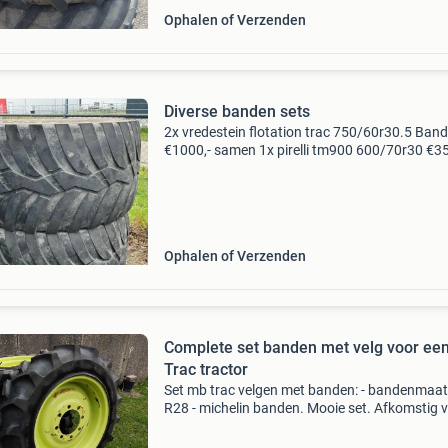
Ophalen of Verzenden
Diverse banden sets
2x vredestein flotation trac 750/60r30.5 Ban
€1000,- samen 1x pirelli tm900 600/70r30 €3
vredestein traxion + 540/65 r28&#39;&#39; 
2x pirelli pd 360 20.8R38 circa 6
Ophalen of Verzenden
Complete set banden met velg voor ee
Trac tractor
Set mb trac velgen met banden: - bandenmaat
R28 - michelin banden. Mooie set. Afkomstig 
een mb trac 900. Banden 50 / 60%. Prijs (voor
set) € 1.275,- Ex. Btw. Set mb trac dubbellucht