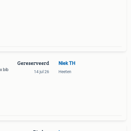
Gereserveerd
Niek TH
x bib
14 jul 26
Heeten