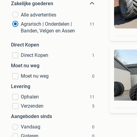
Zakelijke goederen
Alle advertenties
Agrarisch | Onderdelen |
11
Banden, Velgen en Assen
Direct Kopen
Direct Kopen
1
Moet nu weg
Moet nu weg
0
Levering
Ophalen
11
Verzenden
5
Aangeboden sinds
Vandaag
0
Gisteren
0