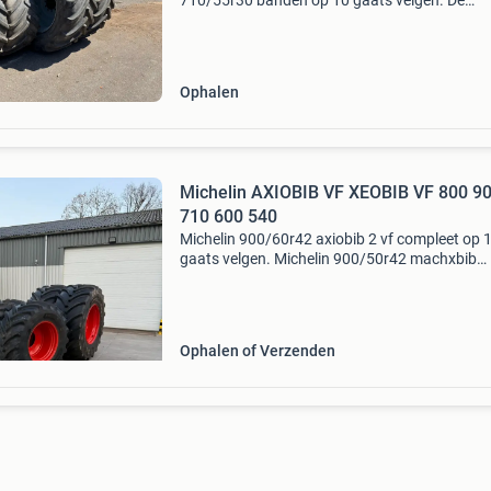
710/55r30 banden op 10 gaats velgen. De
achterbanden hebben 50 mm en de voorband
mm. Meer info: niels witbreuk 06-20591875
Ophalen
Michelin AXIOBIB VF XEOBIB VF 800 9
710 600 540
Michelin 900/60r42 axiobib 2 vf compleet op 
gaats velgen. Michelin 900/50r42 machxbib
michelin 710/55r30 machxbib en nog veel me
interesse bel of app gerust! +31642146654
Ophalen of Verzenden