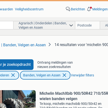
waarden
Veiligheidscentrum
Berichten
Meldingen
Agrarisch | Onderdelen | Banden,
A
Velgen en Assen
14 resultaten
voor 'michelin 900
n | Banden, Velgen en Assen
Ontvang meldingen van
r je zoekopdracht
nieuwe zoekresultaten
ederen
Banden, Velgen en Assen
Verwijder filters
Michelin MachXbib 900/50R42 710/55
wielen banden velgen
Te koop, michelin machxbib 900/50r42 en