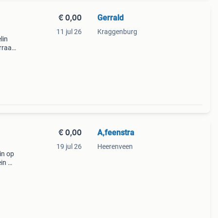
€ 0,00
Gerrald
11 jul 26
Kraggenburg
lin
rraad
€ 0,00
A,feenstra
19 jul 26
Heerenveen
in op
ein
cnh
-25-