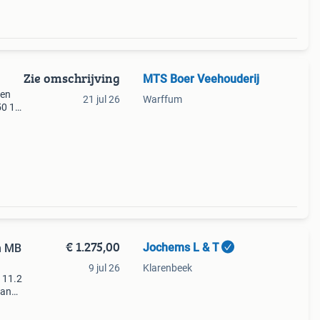
Zie omschrijving
MTS Boer Veehouderij
den
21 jul 26
Warffum
50 1x
€250
€ 1.275,00
Jochems L & T
n MB
9 jul 26
Klarenbeek
 11.2
van
 de
: