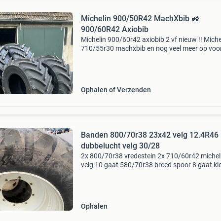
Michelin 900/50R42 MachXbib 🚜
900/60R42 Axiobib
Michelin 900/60r42 axiobib 2 vf nieuw !! Miche
710/55r30 machxbib en nog veel meer op voo
!!! Bel of app voor meer info !
Ophalen of Verzenden
Banden 800/70r38 23x42 velg 12.4R46
dubbelucht velg 30/28
2x 800/70r38 vredestein 2x 710/60r42 michel
velg 10 gaat 580/70r38 breed spoor 8 gaat kl
cnh 480/70r28 breed spoot 8 gaat klasse 3 
800/65r32 vredestein op velg 8 gaat 18 mm 8
20 kra
Ophalen