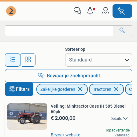
Agrarisch | Tractoren
Sorteer op
Alle afstanden…
Bewaar je zoekopdracht
Filters
Zakelijke goederen
Tractoren
Cas
Veiling: Minitractor Case IH 585 Diesel
60pk
€ 2.000,00
Details
Topadvertentie
Bezoek website
Vandaag