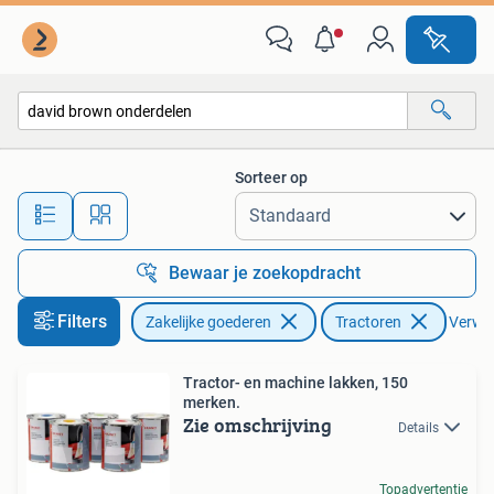
Agrarisch | Tractoren
Sorteer op
Alle afstanden…
Bewaar je zoekopdracht
Filters
Zakelijke goederen
Tractoren
Verwijd
Tractor- en machine lakken, 150
merken.
Zie omschrijving
Details
Topadvertentie