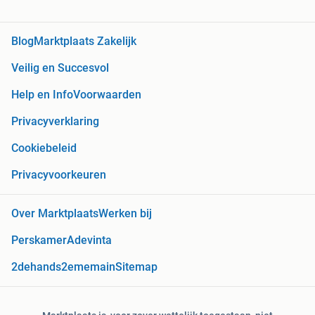
Blog
Marktplaats Zakelijk
Veilig en Succesvol
Help en Info
Voorwaarden
Privacyverklaring
Cookiebeleid
Privacyvoorkeuren
Over Marktplaats
Werken bij
Perskamer
Adevinta
2dehands
2ememain
Sitemap