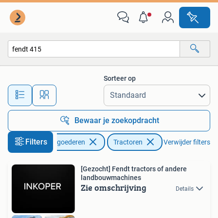
Agrarisch | Tractoren
Sorteer op
Alle afstanden…
Bewaar je zoekopdracht
Filters
Zakelijke goederen
Tractoren
Verwijder filters
[Gezocht] Fendt tractors of andere
landbouwmachines
Zie omschrijving
Details