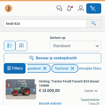
Agrarisch | Tractoren
Sorteer op
Alle afstanden…
Bewaar je zoekopdracht
Filters
Zakelijke goederen
Tractoren
Verwijder filters
Veiling: Tractor Fendt Favorit 824 Diesel
169kW
€ 15.000,00
Details
Topadvertentie
Bezoek website
7 aug 26