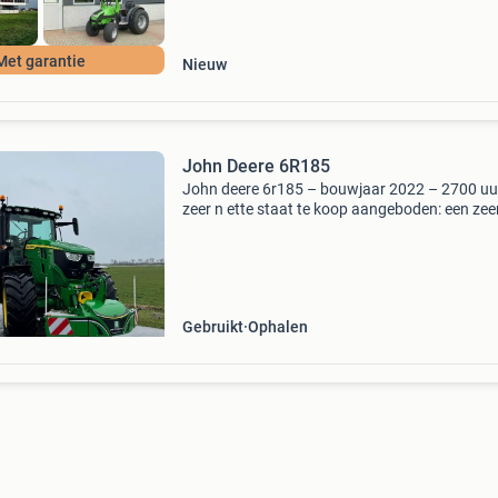
Met garantie
Nieuw
John Deere 6R185
John deere 6r185 – bouwjaar 2022 – 2700 uu
zeer n ette staat te koop aangeboden: een zee
nette john deere 6r185 uit 2022 met 2700
draaiuren . Deze krachtige trekker levert 234 p
Specificaties en
Gebruikt
Ophalen