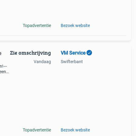
k.
Topadvertentie
Bezoek website
Zie omschrijving
VM Service
e
Vandaag
Swifterbant
n!---
een
-
Topadvertentie
Bezoek website