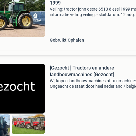
1999
Veiling: tractor john deere 6510 diesel 1999 m
informatie veiling veiling: - sluitdatum: 12 aug
- Website: https:www.auctionport.be/nl/lot/jo
deere/258354 algemene informatie bouwjaar:
1999
Gebruikt
Ophalen
[Gezocht ] Tractors en andere
landbouwmachines [Gezocht]
Wij kopen landbouwmachines of tuinmachines
Ongeacht de staat door heel nederland / belgi
duitsland / biedt alles aan ! Met schade, oud e
defect, sloper, nieuwstaat graag alles aanbied
Waaro