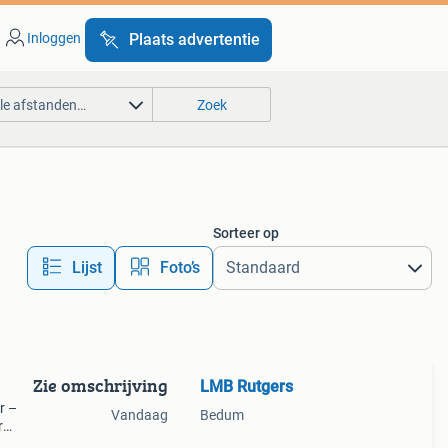
Inloggen
Plaats advertentie
lle afstanden…
Zoek
Sorteer op
Lijst
Foto’s
Zie omschrijving
LMB Rutgers
r –
Vandaag
Bedum
r