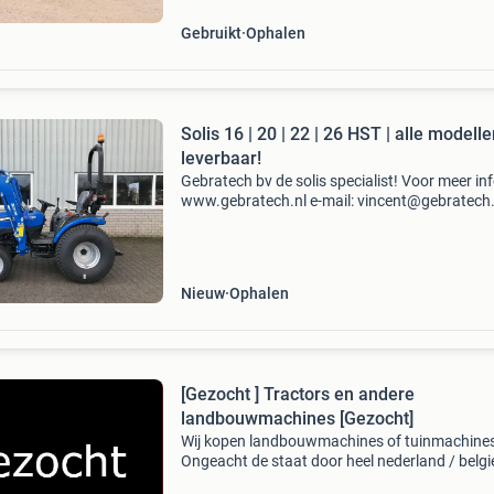
1999
Gebruikt
Ophalen
Solis 16 | 20 | 22 | 26 HST | alle modell
leverbaar!
Gebratech bv de solis specialist! Voor meer inf
www.gebratech.nl e-mail: vincent@gebratech.
telefoon: 06-30 53 18 56 uw bent van harte w
om de solis tractoren zelf te ervaren. Voor uw
bezoek
Nieuw
Ophalen
[Gezocht ] Tractors en andere
landbouwmachines [Gezocht]
Wij kopen landbouwmachines of tuinmachines
Ongeacht de staat door heel nederland / belgi
duitsland / biedt alles aan ! Met schade, oud e