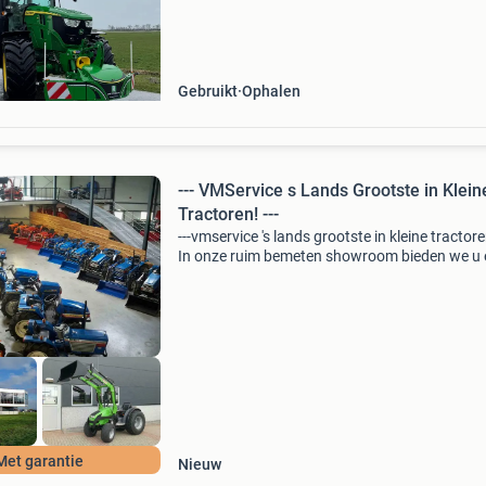
draaiuren . Deze krachtige trekker levert 234 p
Specificaties en
Gebruikt
Ophalen
--- VMService s Lands Grootste in Klein
Tractoren! ---
---vmservice 's lands grootste in kleine tractore
In onze ruim bemeten showroom bieden we u 
uitgebreide voorraad van compacttrekkers en 
werktuigen. Onderscheiden doen we ons door
continu
Met garantie
Nieuw