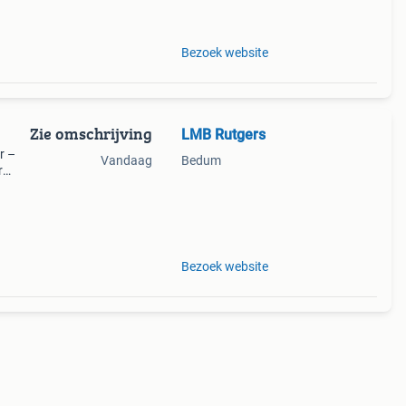
Bezoek website
Zie omschrijving
LMB Rutgers
r –
Vandaag
Bedum
r
k.
Bezoek website