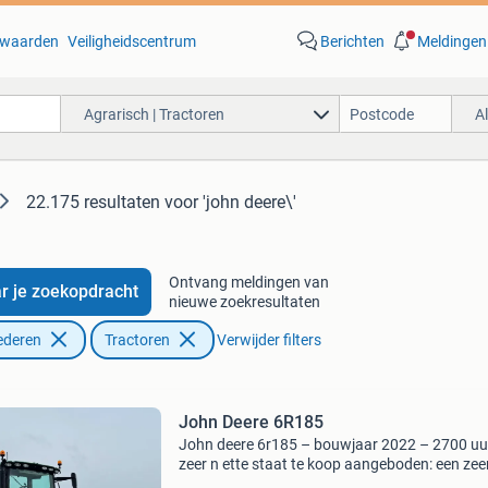
waarden
Veiligheidscentrum
Berichten
Meldingen
Agrarisch | Tractoren
A
22.175 resultaten
voor 'john deere\'
Ontvang meldingen van
r je zoekopdracht
nieuwe zoekresultaten
ederen
Tractoren
Verwijder filters
John Deere 6R185
John deere 6r185 – bouwjaar 2022 – 2700 uu
zeer n ette staat te koop aangeboden: een zee
nette john deere 6r185 uit 2022 met 2700