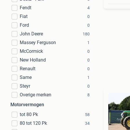
Fendt
4
Fiat
0
Ford
0
John Deere
180
Massey Ferguson
1
McCormick
0
New Holland
0
Renault
0
Same
1
Steyr
0
Overige merken
8
Motorvermogen
tot 80 Pk
58
80 tot 120 Pk
34