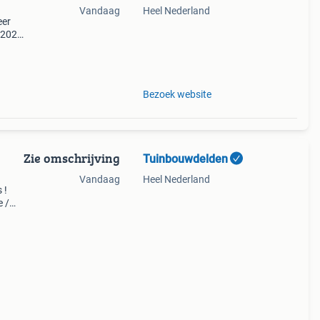
Vandaag
Heel Nederland
eer
. 2026
hn-
Bezoek website
Zie omschrijving
Tuinbouwdelden
Vandaag
Heel Nederland
 !
e /
n
en...