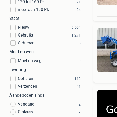
120 tot 160 Pk
21
meer dan 160 Pk
24
Staat
Nieuw
5.504
Gebruikt
1.271
Oldtimer
6
Moet nu weg
Moet nu weg
0
Levering
Ophalen
112
Verzenden
41
Aangeboden sinds
Vandaag
2
Gisteren
9