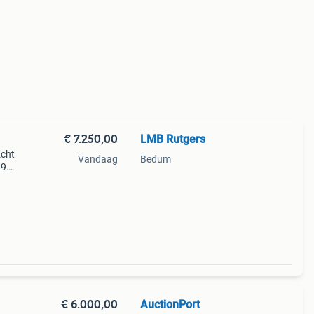
€ 7.250,00
LMB Rutgers
Echt
Vandaag
Bedum
89
rd
4544
€ 6.000,00
AuctionPort