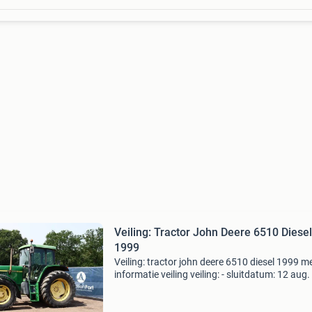
Veiling: Tractor John Deere 6510 Diesel
1999
Veiling: tractor john deere 6510 diesel 1999 m
informatie veiling veiling: - sluitdatum: 12 aug
- Website: https:www.auctionport.be/nl/lot/jo
deere/258354 algemene informatie bouwjaar: