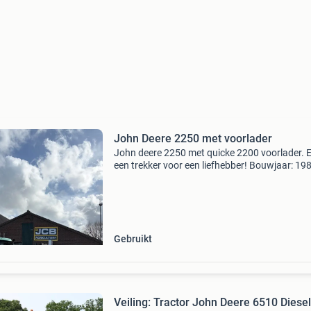
John Deere 2250 met voorlader
John deere 2250 met quicke 2200 voorlader. 
een trekker voor een liefhebber! Bouwjaar: 19
draaiuren: 11681 neem contact op met berna
voor de prijs en meer informatie! Tel: 062736
prijs is
Gebruikt
Veiling: Tractor John Deere 6510 Diesel