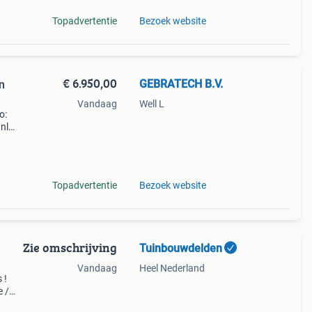
Topadvertentie
Bezoek website
€ 6.950,00
GEBRATECH B.V.
en
Vandaag
Well L
o:
nl
elkom
Topadvertentie
Bezoek website
Zie omschrijving
Tuinbouwdelden
Vandaag
Heel Nederland
 !
e /
n