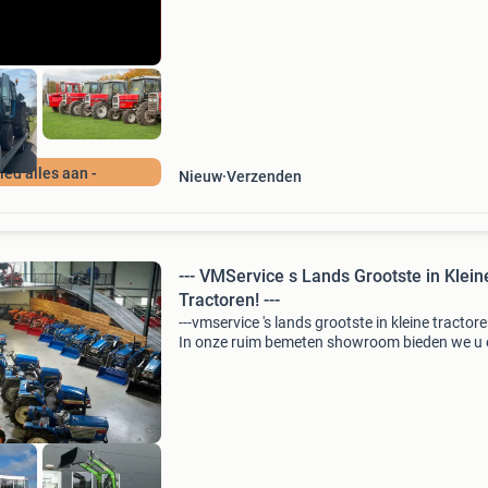
defect, sloper, nieuwstaat graag alles aanbied
Waaro
Bied alles aan -
Nieuw
Verzenden
--- VMService s Lands Grootste in Klein
Tractoren! ---
---vmservice 's lands grootste in kleine tractore
In onze ruim bemeten showroom bieden we u 
uitgebreide voorraad van compacttrekkers en 
werktuigen. Onderscheiden doen we ons door
continu