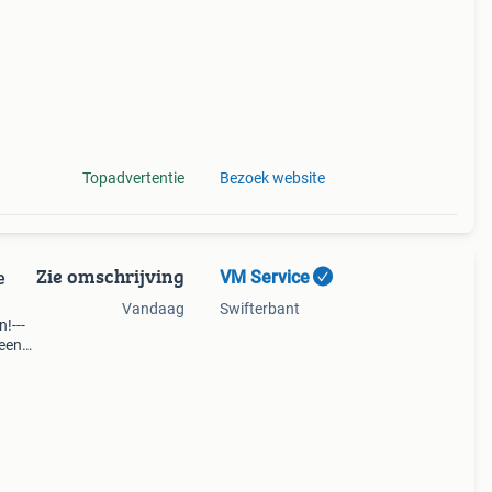
en...
Topadvertentie
Bezoek website
Zie omschrijving
VM Service
e
Vandaag
Swifterbant
n!---
een
-