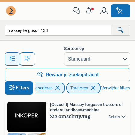
Agrarisch | Tractoren
Sorteer op
Alle afstanden…
Bewaar je zoekopdracht
Filters
Zakelijke goederen
Tractoren
Verwijder filters
[Gezocht] Massey ferguson tractors of
andere landbouwmachine
Zie omschrijving
Details