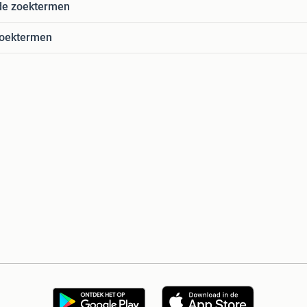
de zoektermen
zoektermen