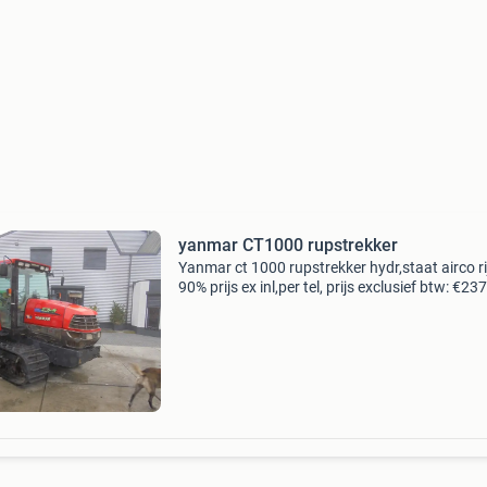
yanmar CT1000 rupstrekker
Yanmar ct 1000 rupstrekker hydr,staat airco r
90% prijs ex inl,per tel, prijs exclusief btw: €23
deze advertentie is afkomstig van agri trader .