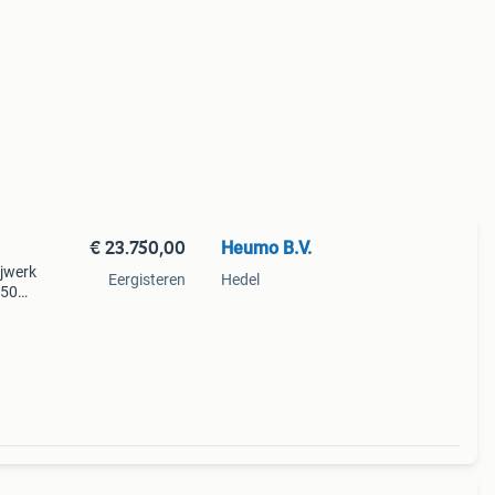
€ 23.750,00
Heumo B.V.
ijwerk
Eergisteren
Hedel
750
nl