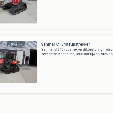
yanmar CT340 rupstrekker
Yanmar ct340 rupstrekker dif,besturing,hydro
zeer nette staat airco,1800 uur rijwerk 90% pri
inl,per tel, prijs exclusief btw: €14750 deze
advertentie is afkomstig van agri trader .nl