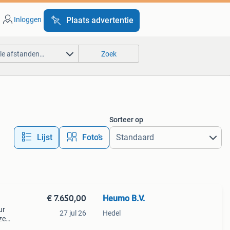
Inloggen
Plaats advertentie
lle afstanden…
Zoek
Sorteer op
Lijst
Foto’s
€ 7.650,00
Heumo B.V.
ur
27 jul 26
Hedel
ze