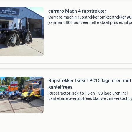
carraro Mach 4 rupstrekker
Carraro mach 4 rupstrekker omkeertrekker 90
yanmar 2800 uur zeer nette staat prijs ex inl,pe
prijs exclusief btw: €38250 deze advertentie is
afkomstig van agri trader .nl
Rupstrekker Iseki TPC15 lage uren met
kantelfrees
Rupstractor iseki tp 15 en 153 lage uren incl
kantelbare overtopfrees blauwe zijn verkocht p
vanaf 4500 ex btw voor info kunt u bellen
0655771701 deze advertentie is afkomstig va
trader .nl