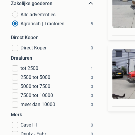
Zakelijke goederen
Alle advertenties
Agrarisch | Tractoren
8
Direct Kopen
Direct Kopen
0
Draaiuren
tot 2500
1
2500 tot 5000
0
5000 tot 7500
0
7500 tot 10000
0
meer dan 10000
0
Merk
Case IH
0
Deutz - Fahr
0