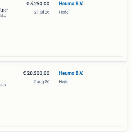
€ 5.250,00
Heumo B.V.
l,per
21 jul 26
Hedel
is
€ 20.500,00
Heumo B.V.
2 aug 26
Hedel
s ex