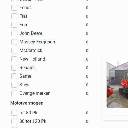
Fendt
0
Fiat
0
Ford
0
John Deere
0
Massey Ferguson
0
McCormick
0
New Holland
0
Renault
0
Same
0
Steyr
0
Overige merken
0
Motorvermogen
tot 80 Pk
0
80 tot 120 Pk
0