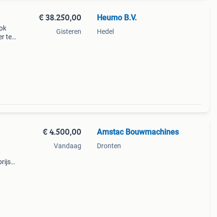
€ 38.250,00
Heumo B.V.
pk
Gisteren
Hedel
r tel,
€ 4.500,00
Amstac Bouwmachines
Vandaag
Dronten
rijs
n agri