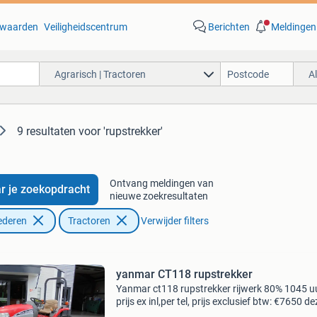
waarden
Veiligheidscentrum
Berichten
Meldingen
Agrarisch | Tractoren
A
9 resultaten
voor 'rupstrekker'
Ontvang meldingen van
r je zoekopdracht
nieuwe zoekresultaten
ederen
Tractoren
Verwijder filters
yanmar CT118 rupstrekker
Yanmar ct118 rupstrekker rijwerk 80% 1045 u
prijs ex inl,per tel, prijs exclusief btw: €7650 de
advertentie is afkomstig van agri trader .nl