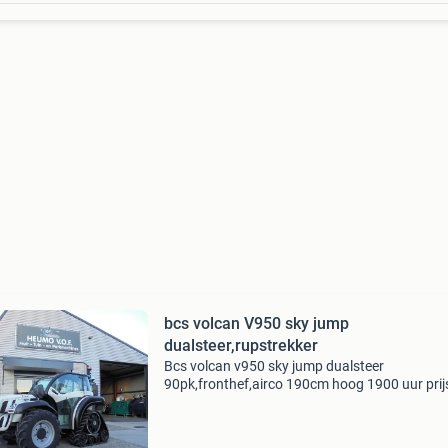
bcs volcan V950 sky jump
dualsteer,rupstrekker
Bcs volcan v950 sky jump dualsteer
90pk,fronthef,airco 190cm hoog 1900 uur prij
inl,per tel, prijs exclusief btw: €36750 deze
advertentie is afkomstig van agri trader .nl