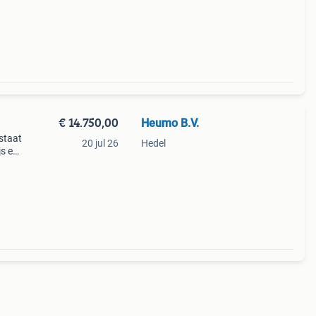
€ 14.750,00
Heumo B.V.
staat
20 jul 26
Hedel
js ex