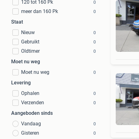
120 tot 160 Pk
0
meer dan 160 Pk
0
Staat
Nieuw
0
Gebruikt
0
Oldtimer
0
Moet nu weg
Moet nu weg
0
Levering
Ophalen
0
Verzenden
0
Aangeboden sinds
Vandaag
0
Gisteren
0