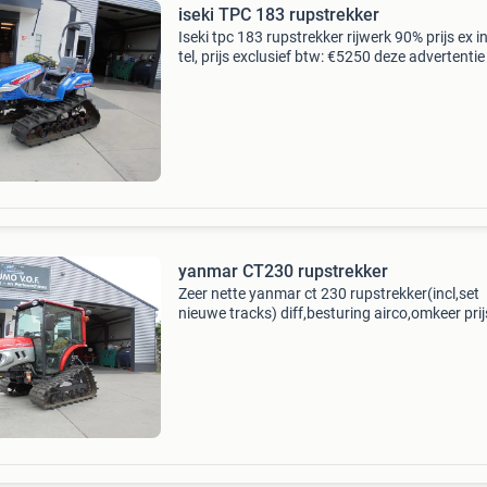
iseki TPC 183 rupstrekker
Iseki tpc 183 rupstrekker rijwerk 90% prijs ex in
tel, prijs exclusief btw: €5250 deze advertentie 
afkomstig van agri trader .nl
yanmar CT230 rupstrekker
Zeer nette yanmar ct 230 rupstrekker(incl,set
nieuwe tracks) diff,besturing airco,omkeer prij
inl,per tel, prijs exclusief btw: €20500 deze
advertentie is afkomstig van agri trader .nl