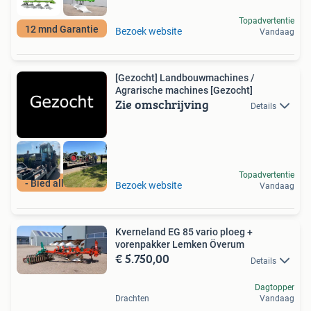
Topadvertentie
12 mnd Garantie
Bezoek website
Vandaag
[Gezocht] Landbouwmachines /
Agrarische machines [Gezocht]
Zie omschrijving
Details
Topadvertentie
- Bied alles aan -
Bezoek website
Vandaag
Kverneland EG 85 vario ploeg +
vorenpakker Lemken Överum
€ 5.750,00
Details
Dagtopper
Drachten
Vandaag