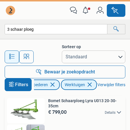
Agrarisch | Werktuigen
Sorteer op
Alle afstanden…
Bewaar je zoekopdracht
Filters
Zakelijke goederen
Werktuigen
Verwijder filters
Bomet Schaarploeg Lyra U013 20-30-
35cm
€ 799,00
Details