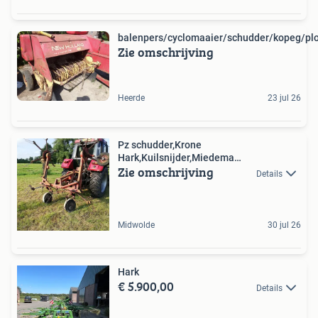
balenpers/cyclomaaier/schudder/kopeg/plo
Zie omschrijving
Heerde
23 jul 26
Pz schudder,Krone
Hark,Kuilsnijder,Miedema
Zie omschrijving
transportband!!
Details
Midwolde
30 jul 26
Hark
€ 5.900,00
Details