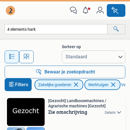
Agrarisch | Werktuigen
Sorteer op
Alle afstanden…
Bewaar je zoekopdracht
Filters
Zakelijke goederen
Werktuigen
Verwi
[Gezocht] Landbouwmachines /
Agrarische machines [Gezocht]
Zie omschrijving
Details