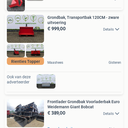
Grondbak, Transportbak 120CM - zware
uitvoering
€ 999,00
Details
Rienties Topper
Maashees
Gisteren
Ook van deze
adverteerder
Frontlader Grondbak Voorladerbak Euro
Weidemann Giant Bobcat
€ 389,00
Details