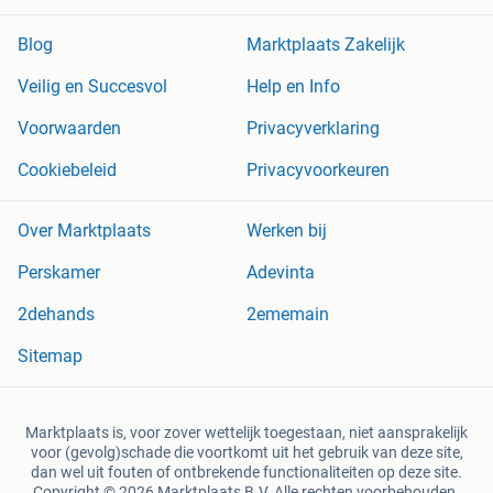
Blog
Marktplaats Zakelijk
Veilig en Succesvol
Help en Info
Voorwaarden
Privacyverklaring
Cookiebeleid
Privacyvoorkeuren
Over Marktplaats
Werken bij
Perskamer
Adevinta
2dehands
2ememain
Sitemap
Marktplaats is, voor zover wettelijk toegestaan, niet aansprakelijk
voor (gevolg)schade die voortkomt uit het gebruik van deze site,
dan wel uit fouten of ontbrekende functionaliteiten op deze site.
Copyright © 2026 Marktplaats B.V. Alle rechten voorbehouden.