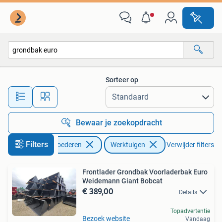
Agrarisch | Werktuigen
Sorteer op
Alle afstanden…
Bewaar je zoekopdracht
Filters
Zakelijke goederen
Werktuigen
Verwijder filters
Frontlader Grondbak Voorladerbak Euro
Weidemann Giant Bobcat
€ 389,00
Details
Topadvertentie
Bezoek website
Vandaag