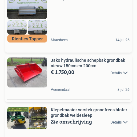
Rienties Topper
Maashees
14 jul 26
Jako hydraulische schepbak grondbak
nieuw 150cm en 200cm
€ 1.750,00
Details
Veenendaal
8 jul 26
Klepelmaaier verstek grondfrees bloter
grondbak weidesleep
Zie omschrijving
Details