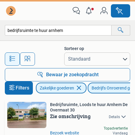
Bedrijfs Onroerend goed
Sorteer op
Alle afstanden…
Bewaar je zoekopdracht
Filters
Zakelijke goederen
Bedrijfs Onroerend goe
Bedrijfsruimte, Loods te huur Arnhem De
Overmaat 30
Zie omschrijving
Details
Topadvertentie
Bezoek website
Vandaag