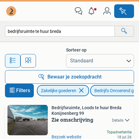
Bedrijfs Onroerend goed
Sorteer op
Alle afstanden…
Bewaar je zoekopdracht
Filters
Zakelijke goederen
Bedrijfs Onroerend goe
Bedrijfsruimte, Loods te huur Breda
Konijnenberg 99
Zie omschrijving
Details
Topadvertentie
Bezoek website
18 jul 26