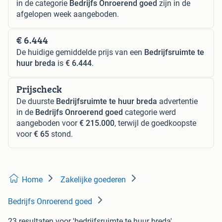
in de categorie
Bedrijfs Onroerend goed
zijn in de
afgelopen week aangeboden.
€ 6.444
De huidige gemiddelde prijs van een
Bedrijfsruimte te
huur breda
is
€ 6.444
.
Prijscheck
De duurste
Bedrijfsruimte te huur breda
advertentie
in de
Bedrijfs Onroerend goed
categorie werd
aangeboden voor
€ 215.000
, terwijl de goedkoopste
voor
€ 65
stond.
Home
Zakelijke goederen
Bedrijfs Onroerend goed
23 resultaten
voor 'bedrijfsruimte te huur breda'