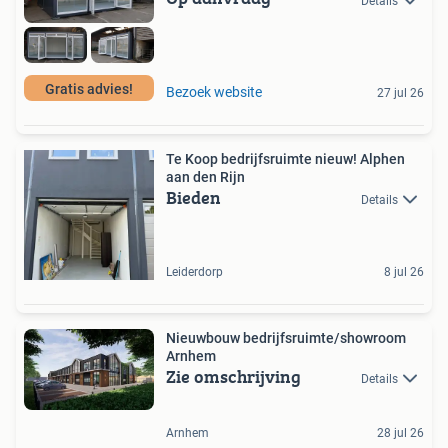
Details
Gratis advies!
Bezoek website
27 jul 26
Te Koop bedrijfsruimte nieuw! Alphen
aan den Rijn
Bieden
Details
Leiderdorp
8 jul 26
Nieuwbouw bedrijfsruimte/showroom
Arnhem
Zie omschrijving
Details
Arnhem
28 jul 26