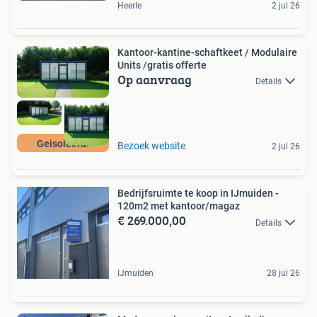
Heerle
2 jul 26
Kantoor-kantine-schaftkeet / Modulaire
Units /gratis offerte
Op aanvraag
Details
Geisoleerd!
Bezoek website
2 jul 26
Bedrijfsruimte te koop in IJmuiden -
120m2 met kantoor/magaz
€ 269.000,00
Details
IJmuiden
28 jul 26