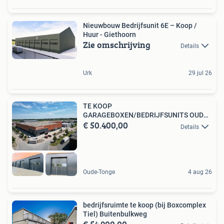
Nieuwbouw Bedrijfsunit 6E – Koop /
Huur - Giethoorn
Zie omschrijving
Details
Urk
29 jul 26
TE KOOP
GARAGEBOXEN/BEDRIJFSUNITS OUDE-
€ 50.400,00
TONGE O
Details
Oude-Tonge
4 aug 26
bedrijfsruimte te koop (bij Boxcomplex
Tiel) Buitenbulkweg