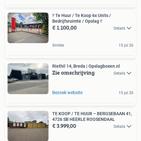
‼️ Te Huur / Te Koop 6x Units /
Bedrijfsruimte / Opslag ‼️
€ 1.100,00
Details
Smilde
15 jul 26
Riethil 14, Breda | Opslagboxen.nl
Zie omschrijving
Details
Bezoek website
15 jul 26
TE KOOP / TE HUUR – BERGSEBAAN 41,
4726 SB HEERLE ROOSENDAAL
€ 3.999,00
Details