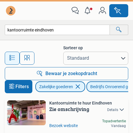
Bedrijfs Onroerend goed
Sorteer op
Alle afstanden…
Bewaar je zoekopdracht
Filters
Zakelijke goederen
Bedrijfs Onroerend goe
Kantoorruimte te huur Eindhoven
Zie omschrijving
Details
Topadvertentie
Bezoek website
Vandaag