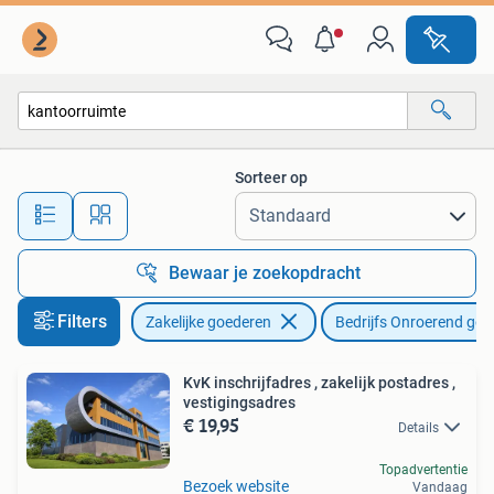
Bedrijfs Onroerend goed
Sorteer op
Alle afstanden…
Bewaar je zoekopdracht
Filters
Zakelijke goederen
Bedrijfs Onroerend goe
KvK inschrijfadres , zakelijk postadres ,
vestigingsadres
€ 19,95
Details
Topadvertentie
Bezoek website
Vandaag