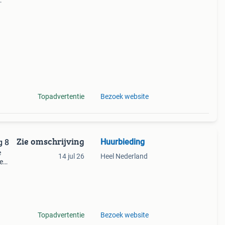
edel.
n van
Topadvertentie
Bezoek website
Zie omschrijving
Huurbieding
g 8
e
14 jul 26
Heel Nederland
e
pand.
eg 8
Topadvertentie
Bezoek website