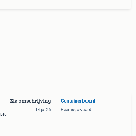
Zie omschrijving
Containerbox.nl
14 jul 26
Heerhugowaard
4,40
rbox