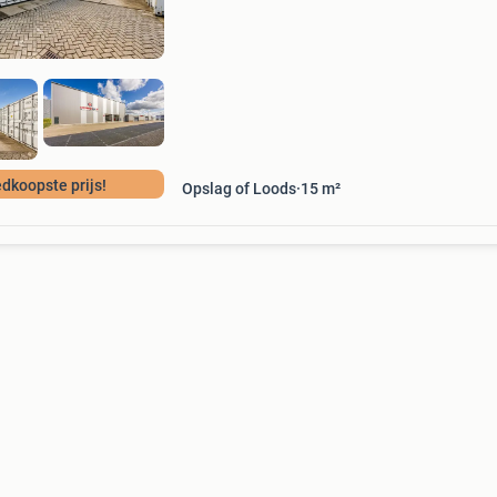
particulieren die extra opslagruimte nodig he
dkoopste prijs!
Opslag of Loods
15
m²