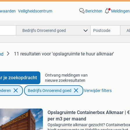
waarden
Veiligheidscentrum
Berichten
Meldingen
Bedrijfs Onroerend goed
A
11 resultaten
voor 'opslagruimte te huur alkmaar'
ed
Ontvang meldingen van
r je zoekopdracht
nieuwe zoekresultaten
ederen
Bedrijfs Onroerend goed
Verwijder filters
Opslagruimte Containerbox Alkmaar | €
per m3 per maand
Opslagruimte alkmaar gezocht? Containerbo