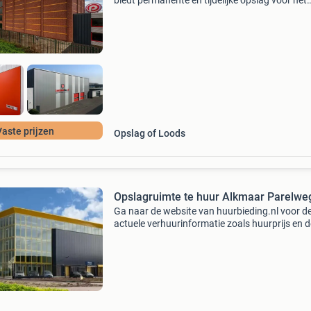
biedt permanente en tijdelijke opslag voor het
opslaan van kleine bezittingen van je hele inbo
In alkmaar kun je bij ons terecht voor het hure
vers
Vaste prijzen
Opslag of Loods
Opslagruimte te huur Alkmaar Parelwe
Ga naar de website van huurbieding.nl voor d
actuele verhuurinformatie zoals huurprijs en d
beschikbare vierkante meters van dit bedrijfs
Hoofdbestemming: self storage adres: parelw
plaats: