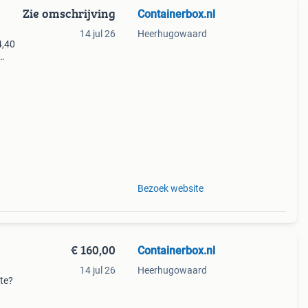
Zie omschrijving
Containerbox.nl
14 jul 26
Heerhugowaard
4,40
rbox
Bezoek website
€ 160,00
Containerbox.nl
14 jul 26
Heerhugowaard
mte?
en, en