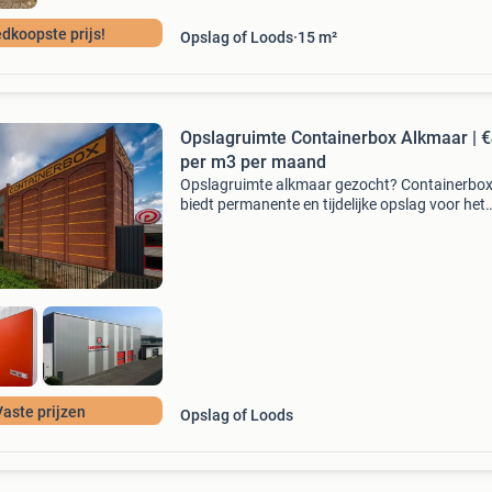
dkoopste prijs!
Opslag of Loods
15
m²
Opslagruimte Containerbox Alkmaar | €
per m3 per maand
Opslagruimte alkmaar gezocht? Containerbo
biedt permanente en tijdelijke opslag voor het
opslaan van kleine bezittingen van je hele inbo
In alkmaar kun je bij ons terecht voor het hure
vers
Vaste prijzen
Opslag of Loods