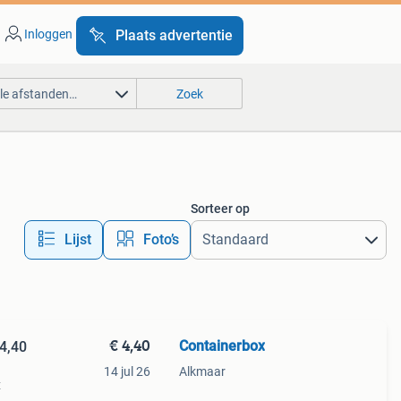
Inloggen
Plaats advertentie
lle afstanden…
Zoek
Sorteer op
Lijst
Foto’s
€ 4,40
Containerbox
4,40
14 jul 26
Alkmaar
x