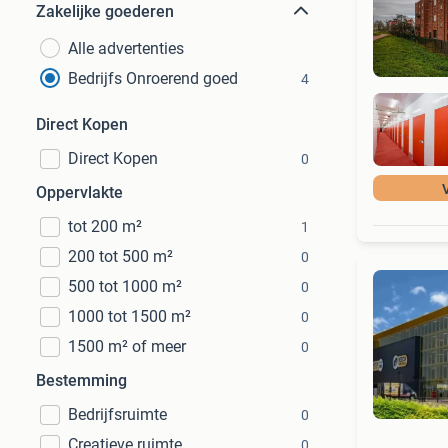
Zakelijke goederen
Alle advertenties
Bedrijfs Onroerend goed
4
Direct Kopen
Direct Kopen
0
Oppervlakte
tot 200 m²
1
200 tot 500 m²
0
500 tot 1000 m²
0
1000 tot 1500 m²
0
1500 m² of meer
0
Bestemming
Bedrijfsruimte
0
Creatieve ruimte
0