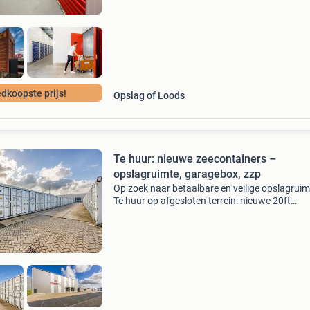
huren j
dkoopste prijs!
Opslag of Loods
Te huur: nieuwe zeecontainers –
opslagruimte, garagebox, zzp
Op zoek naar betaalbare en veilige opslagrui
Te huur op afgesloten terrein: nieuwe 20ft
zeecontainers. Ideaal voor zzp'ers, klusbedrijv
particulieren die extra opslagruimte nodig he