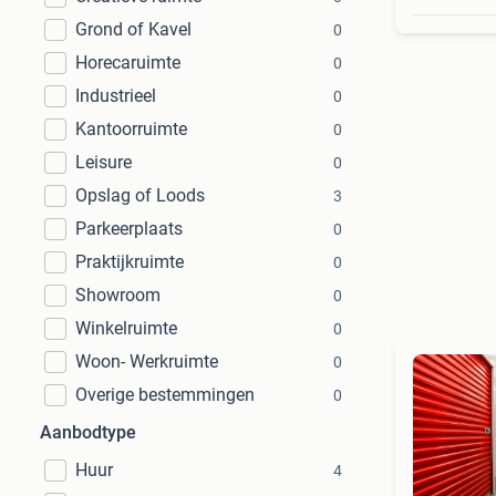
Grond of Kavel
0
Horecaruimte
0
Industrieel
0
Kantoorruimte
0
Leisure
0
Opslag of Loods
3
Parkeerplaats
0
Praktijkruimte
0
Showroom
0
Winkelruimte
0
Woon- Werkruimte
0
Overige bestemmingen
0
Aanbodtype
Huur
4