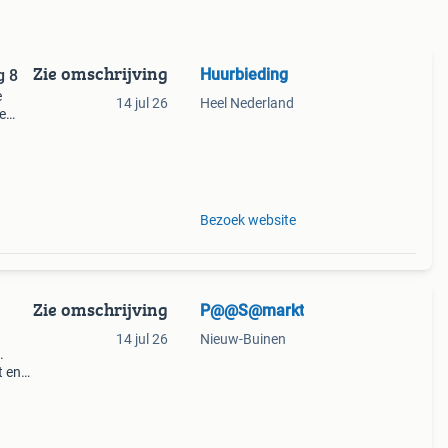
Zie omschrijving
Huurbieding
g 8
e
14 jul 26
Heel Nederland
e
pand.
eg 8
Bezoek website
Zie omschrijving
P@@S@markt
14 jul 26
Nieuw-Buinen
.
t en
ts.
 Nog