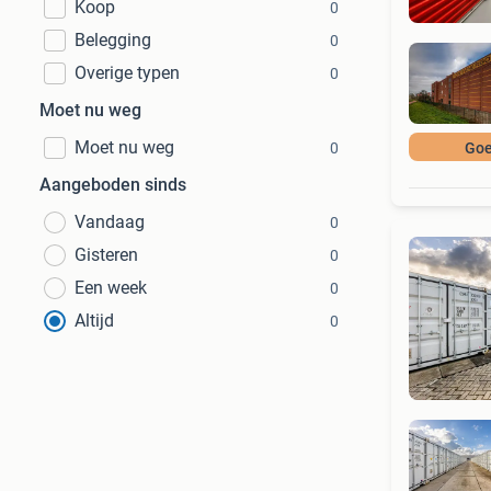
Koop
0
Belegging
0
Overige typen
0
Moet nu weg
Moet nu weg
0
Goe
Aangeboden sinds
Vandaag
0
Gisteren
0
Een week
0
Altijd
0