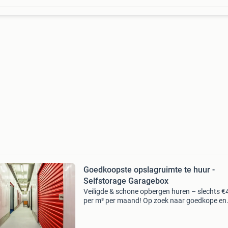
Goedkoopste opslagruimte te huur -
Selfstorage Garagebox
Veiligde & schone opbergen huren – slechts €
per m³ per maand! Op zoek naar goedkope en
veilige opslag voor je inboedel, huisraad,
handelsvoorraad of mini-opslag? Bij containe