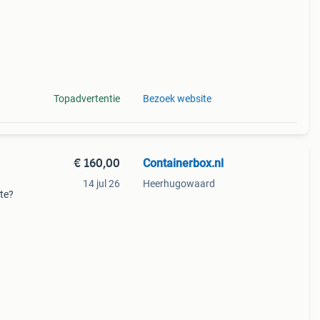
Topadvertentie
Bezoek website
€ 160,00
Containerbox.nl
14 jul 26
Heerhugowaard
mte?
en, en
bben