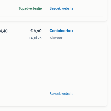
Topadvertentie
Bezoek website
€ 4,40
Containerbox
4,40
14 jul 26
Alkmaar
x
edel.
n van
Bezoek website