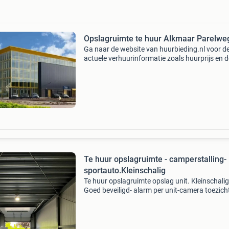
Opslagruimte te huur Alkmaar Parelwe
Ga naar de website van huurbieding.nl voor d
actuele verhuurinformatie zoals huurprijs en d
beschikbare vierkante meters van dit bedrijfs
Hoofdbestemming: self storage adres: parelw
plaats:
Te huur opslagruimte - camperstalling-
sportauto.Kleinschalig
Te huur opslagruimte opslag unit. Kleinschalig
Goed beveiligd- alarm per unit-camera toezich
terrein beveiliging! Afgesloten terrein met 7 uni
Eigen toegang middels automatisch hekwerk.
2