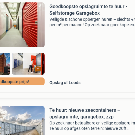
Goedkoopste opslagruimte te huur -
Selfstorage Garagebox
Veiligde & schone opbergen huren – slechts €
per m³ per maand! Op zoek naar goedkope en
veilige opslag voor je inboedel, huisraad,
handelsvoorraad of mini-opslag? Bij containe
huren j
dkoopste prijs!
Opslag of Loods
Te huur: nieuwe zeecontainers –
opslagruimte, garagebox, zzp
Op zoek naar betaalbare en veilige opslagrui
Te huur op afgesloten terrein: nieuwe 20ft
zeecontainers. Ideaal voor zzp'ers, klusbedrijv