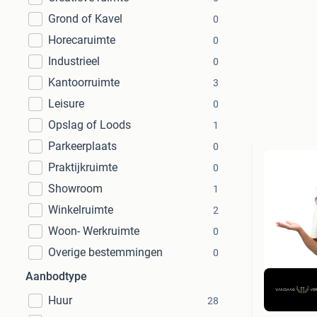
Grond of Kavel
0
Horecaruimte
0
Industrieel
0
Kantoorruimte
3
Leisure
0
Opslag of Loods
1
Parkeerplaats
0
Praktijkruimte
0
Showroom
1
Winkelruimte
2
Woon- Werkruimte
0
Overige bestemmingen
0
Aanbodtype
Huur
28