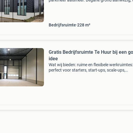
parkmeer aalsmeer. Begane grond aanwezig, 
douche en kleine keuken, opslag of atelier. Be
grond +/- 110 m2 met 3 parkeervakken aan d
voorzijde
Bedrijfsruimte
228
m²
Gratis Bedrijfsruimte Te Huur bij een g
idee
Wat wij bieden: ruime en flexibele werkruimtes:
perfect voor starters, start-ups, scale-ups,
freelancers, en kleine bedrijven. Centraal gele
goed bereikbaar met het openbaar vervoer en
ruime par