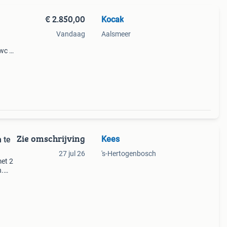
€ 2.850,00
Kocak
Vandaag
Aalsmeer
wc en
gane
e
Zie omschrijving
Kees
 te
27 jul 26
's-Hertogenbosch
et 2
n.
5m