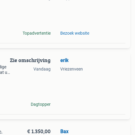
t een
Topadvertentie
Bezoek website
Zie omschrijving
erik
dige
Vandaag
Vriezenveen
at uit
ikt
, s
Dagtopper
€ 1.350,00
Bax
c.