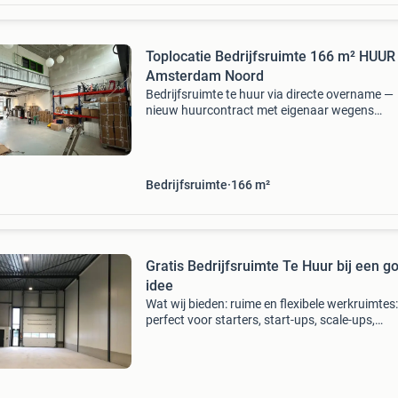
Toplocatie Bedrijfsruimte 166 m² HUUR
Amsterdam Noord
Bedrijfsruimte te huur via directe overname —
nieuw huurcontract met eigenaar wegens
bedrijfsbeëindiging komt onze bedrijfsruimte 
de johan van hasseltweg 12a in amsterdam n
per direct beschikb
Bedrijfsruimte
166 m²
Gratis Bedrijfsruimte Te Huur bij een g
idee
Wat wij bieden: ruime en flexibele werkruimtes:
perfect voor starters, start-ups, scale-ups,
freelancers, en kleine bedrijven. Centraal gele
goed bereikbaar met het openbaar vervoer en
ruime par