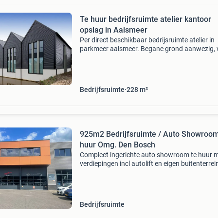
Te huur bedrijfsruimte atelier kantoor
opslag in Aalsmeer
Per direct beschikbaar bedrijsruimte atelier in
parkmeer aalsmeer. Begane grond aanwezig, 
douche en kleine keuken, opslag of atelier. Be
grond +/- 110 m2 met 3 parkeervakken aan d
voorzijde
Bedrijfsruimte
228
m²
925m2 Bedrijfsruimte / Auto Showroom
huur Omg. Den Bosch
Compleet ingerichte auto showroom te huur m
verdiepingen incl autolift en eigen buitenterrei
Onderverdieping 450m2 bovenverdieping 22
buitenterrein 250m2 beschikbaar vanaf 1
november 2026 berl
Bedrijfsruimte