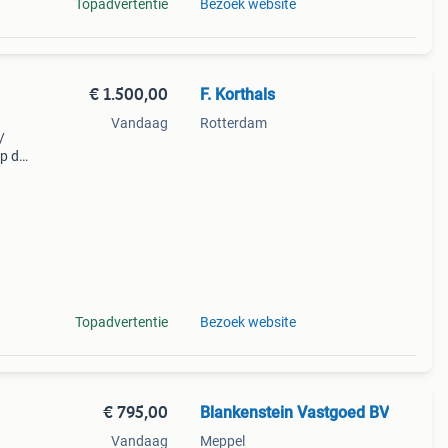
Topadvertentie
Bezoek website
€ 1.500,00
F. Korthals
Vandaag
Rotterdam
/
op de
hague
r!
Topadvertentie
Bezoek website
€ 795,00
Blankenstein Vastgoed BV
Vandaag
Meppel