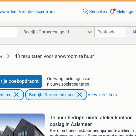
waarden
Veiligheidscentrum
Berichten
Meldingen
Bedrijfs Onroerend goed
A
43 resultaten
voor 'showroom te huur'
ed
Ontvang meldingen van
r je zoekopdracht
nieuwe zoekresultaten
ederen
Bedrijfs Onroerend goed
Verwijder filters
Te huur bedrijfsruimte atelier kantoor
opslag in Aalsmeer
Per direct beschikbaar bedrijsruimte atelier in