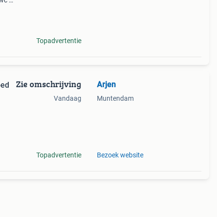
wc en
gane
e
Topadvertentie
Zie omschrijving
Arjen
oed
Vandaag
Muntendam
gen en
Topadvertentie
Bezoek website