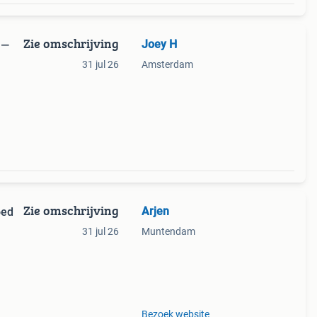
Zie omschrijving
Joey H
 —
31 jul 26
Amsterdam
aan
oord
Zie omschrijving
Arjen
oed
31 jul 26
Muntendam
gen en
Bezoek website