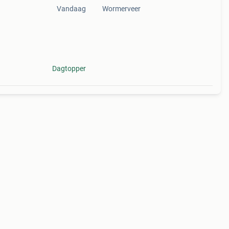
Vandaag
Wormerveer
op
 9
Dagtopper