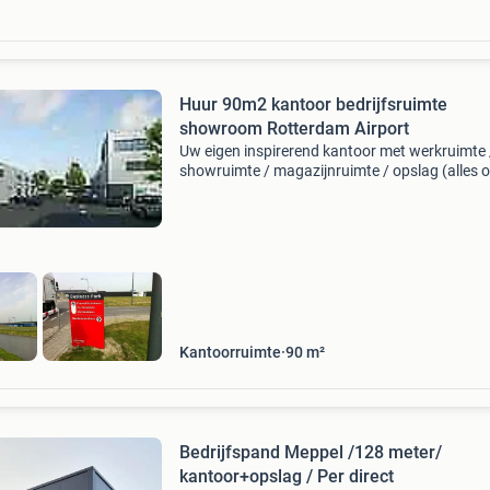
Huur 90m2 kantoor bedrijfsruimte
showroom Rotterdam Airport
Uw eigen inspirerend kantoor met werkruimte 
showruimte / magazijnruimte / opslag (alles 
begane grond) op luchthaven rotterdam the 
airport. Eigen parkeerplaats direct voor de deu
Hier w
Kantoorruimte
90
m²
Bedrijfspand Meppel /128 meter/
kantoor+opslag / Per direct