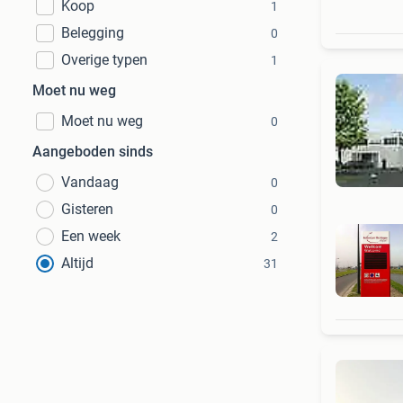
Koop
1
Belegging
0
Overige typen
1
Moet nu weg
Moet nu weg
0
Aangeboden sinds
Vandaag
0
Gisteren
0
Een week
2
Altijd
31