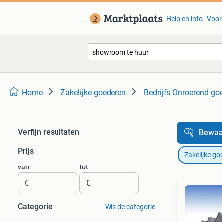
Help en info
Voor
Home
Zakelijke goederen
Bedrijfs Onroerend go
Verfijn resultaten
Bewaa
Prijs
Zakelijke go
van
tot
€
€
Categorie
Wis de categorie