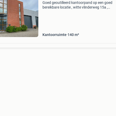
Goed geoutilleerd kantoorpand op een goed
bereikbare locatie , witte vlinderweg 15a ,
noorderveld, wormerveer. 5 Parkeerplaatsen 
eigen terrein. 3-Fasen stroom voor laadpalen.
Zonnepanelen . Airco
Kantoorruimte
140 m²