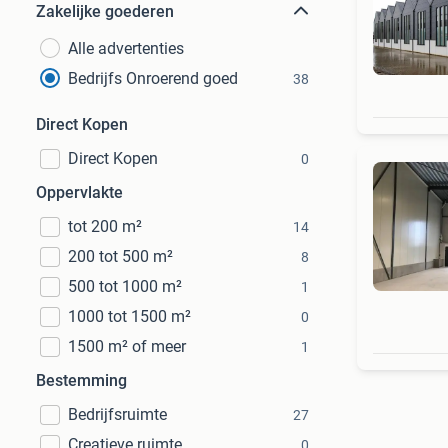
Zakelijke goederen
Alle advertenties
Bedrijfs Onroerend goed
38
Direct Kopen
Direct Kopen
0
Oppervlakte
tot 200 m²
14
200 tot 500 m²
8
500 tot 1000 m²
1
1000 tot 1500 m²
0
1500 m² of meer
1
Bestemming
Bedrijfsruimte
27
Creatieve ruimte
0