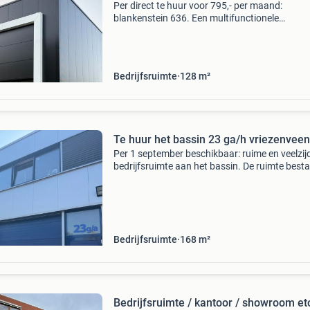
Per direct te huur voor 795,- per maand:
blankenstein 636. Een multifunctionele
showroom-/bedrijfsunit, gebouwd in 2022, me
oppervlakte van in totaal 128 vierkante meter,
gelegen aan blankenstein
Bedrijfsruimte
128
m²
Te huur het bassin 23 ga/h vriezenveen
Per 1 september beschikbaar: ruime en veelzij
bedrijfsruimte aan het bassin. De ruimte besta
meerdere gedeelten en is daardoor zeer gesch
voor bijvoorbeeld opslag, magazijn, werkplaats
Bedrijfsruimte
168 m²
Bedrijfsruimte / kantoor / showroom et