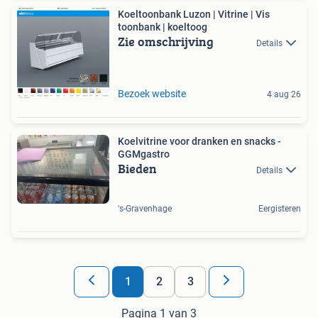
Koeltoonbank Luzon | Vitrine | Vis
toonbank | koeltoog
Zie omschrijving
Details
Bezoek website
4 aug 26
Koelvitrine voor dranken en snacks -
GGMgastro
Bieden
Details
's-Gravenhage
Eergisteren
1
2
3
Pagina 1 van 3