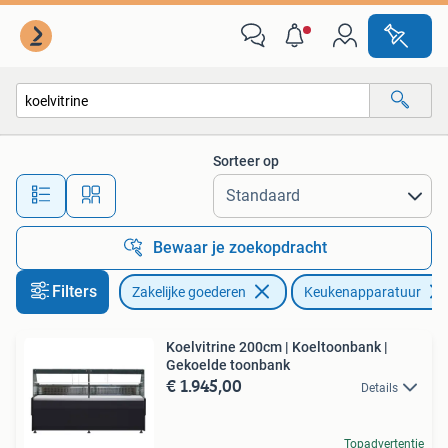
Horeca | Keukenapparatuur
Sorteer op
Alle afstanden…
Bewaar je zoekopdracht
Filters
Zakelijke goederen
Keukenapparatuur
Koelvitrine 200cm | Koeltoonbank |
Gekoelde toonbank
€ 1.945,00
Details
Topadvertentie