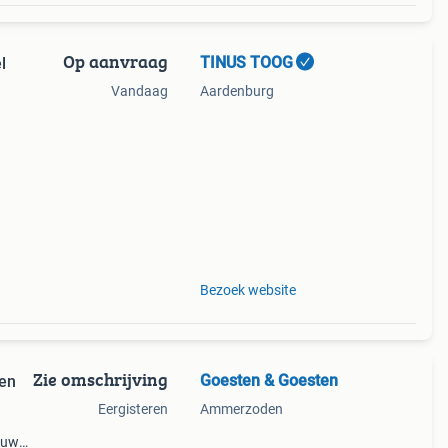
Op aanvraag
TINUS TOOG
l
Vandaag
Aardenburg
Bezoek website
Zie omschrijving
Goesten & Goesten
ken
Eergisteren
Ammerzoden
ieuw