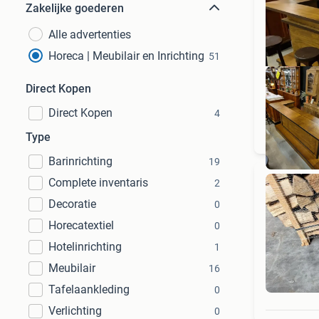
Zakelijke goederen
Alle advertenties
Horeca | Meubilair en Inrichting
51
Direct Kopen
Direct Kopen
4
Type
Barinrichting
19
Complete inventaris
2
Decoratie
0
Horecatextiel
0
Hotelinrichting
1
Meubilair
16
Tafelaankleding
0
Verlichting
0