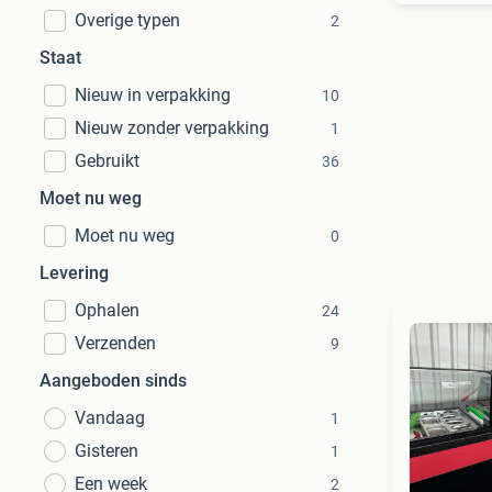
Overige typen
2
Staat
Nieuw in verpakking
10
Nieuw zonder verpakking
1
Gebruikt
36
Moet nu weg
Moet nu weg
0
Levering
Ophalen
24
Verzenden
9
Aangeboden sinds
Vandaag
1
Gisteren
1
Een week
2