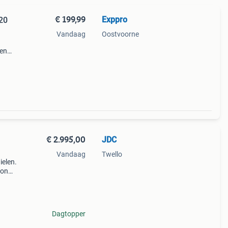
€ 199,99
Exppro
 20
Vandaag
Oostvoorne
ken
 voor
€ 2.995,00
JDC
Vandaag
Twello
ielen.
oon
ht.
Dagtopper