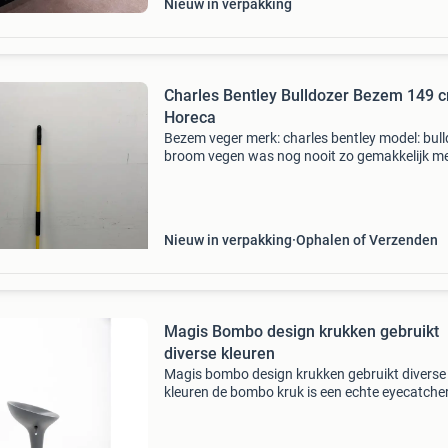
Nieuw in verpakking
Charles Bentley Bulldozer Bezem 149 
Horeca
Bezem veger merk: charles bentley model: bul
broom vegen was nog nooit zo gemakkelijk m
deze bezem met zachte en harde haren die alle
soorten stof en vuil vasthouden. Kan voor
meerdere doe
Nieuw in verpakking
Ophalen of Verzenden
Magis Bombo design krukken gebruikt
diverse kleuren
Magis bombo design krukken gebruikt diverse
kleuren de bombo kruk is een echte eyecatche
zowel in de kantine, aan de bar of op kantoor.
bombo stool is een wereldberoemde design ba
en is g