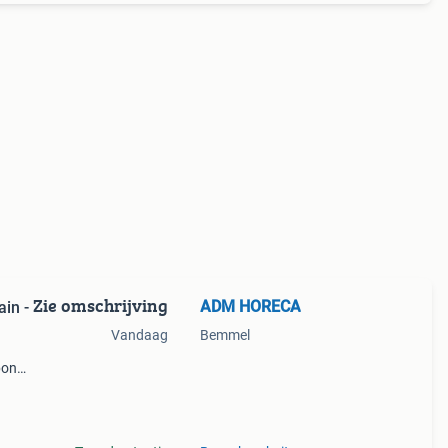
Zie omschrijving
ADM HORECA
Vandaag
Bemmel
bon
e
tes,