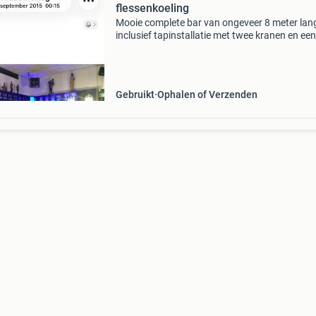
flessenkoeling
Mooie complete bar van ongeveer 8 meter lan
inclusief tapinstallatie met twee kranen en een
gamko flessenkoeling. De bar is compleet met
achterwand en gesloten kasten, en biedt veel
werkruimte. De b
Gebruikt
Ophalen of Verzenden