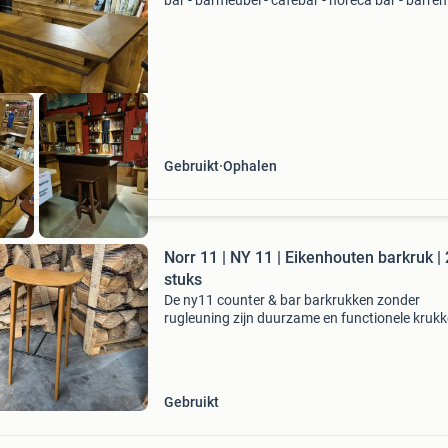
bar - barmeubel - cafebar - horeca bar - barren
bars - barretje - bar kopen - 2dehands bar - ba
maat - goedkope bar. . Heel veel 2dehands ba
Gebruikt
Ophalen
Norr 11 | NY 11 | Eikenhouten barkruk |
stuks
De ny11 counter & bar barkrukken zonder
rugleuning zijn duurzame en functionele kruk
met een tijdloze uitstraling. Het massief
eikenhouten frame heeft een stalen voetsteun
extra comfort. A
Gebruikt