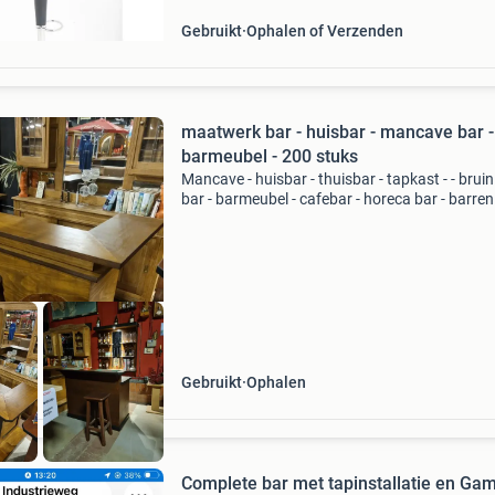
Gebruikt
Ophalen of Verzenden
maatwerk bar - huisbar - mancave bar -
barmeubel - 200 stuks
Mancave - huisbar - thuisbar - tapkast - - bruin
bar - barmeubel - cafebar - horeca bar - barren
bars - barretje - bar kopen - 2dehands bar - ba
maat - goedkope bar. . Heel veel 2dehands ba
Gebruikt
Ophalen
Complete bar met tapinstallatie en Ga