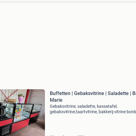
Buffetten | Gebaksvitrine | Saladette | Bain -
Marie
Gebaksvitrine, saladette, kassatafel,
gebaksvitrine,taartvitrine, bakkerij vitrine bon
vitrine, toonbankkast wij bieden hoogwaardig
apparatuur aan, zoals gebaksvitrines, saladet
kassatafels en