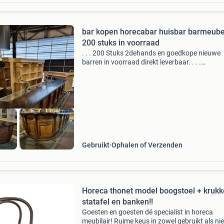
bar kopen horecabar huisbar barmeube
200 stuks in voorraad
. . . 200 Stuks 2dehands en goedkope nieuwe
barren in voorraad direkt leverbaar. . . .
Www.tinustoog.com 06-53773594
Gebruikt
Ophalen of Verzenden
Horeca thonet model boogstoel + kruk
statafel en banken!!
Goesten en goesten dé specialist in horeca
meubilair! Ruime keus in zowel gebruikt als n