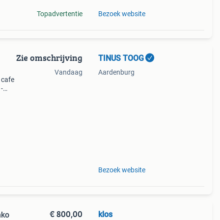
Topadvertentie
Bezoek website
Zie omschrijving
TINUS TOOG
Vandaag
Aardenburg
 cafe
 -
r op
Bezoek website
€ 800,00
klos
mko