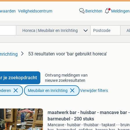
waarden
Veiligheidscentrum
Berichten
Meldingen
Horeca | Meubilair en Inrichting
A
53 resultaten
voor 'bar gebruikt horeca'
nrichting
Ontvang meldingen van
r je zoekopdracht
nieuwe zoekresultaten
ederen
Meubilair en Inrichting
Verwijder filters
maatwerk bar - huisbar - mancave bar -
barmeubel - 200 stuks
Mancave - huisbar - thuisbar - tapkast - - bruin