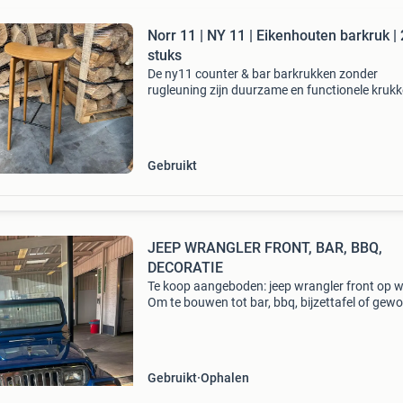
Norr 11 | NY 11 | Eikenhouten barkruk |
stuks
De ny11 counter & bar barkrukken zonder
rugleuning zijn duurzame en functionele kruk
met een tijdloze uitstraling. Het massief
eikenhouten frame heeft een stalen voetsteun
extra comfort. A
Gebruikt
JEEP WRANGLER FRONT, BAR, BBQ,
DECORATIE
Te koop aangeboden: jeep wrangler front op w
Om te bouwen tot bar, bbq, bijzettafel of gew
als decoratie in je huis. Of voor onderdelen te
gebruiken;) topstaat! Meer info stuur een beric
Gebruikt
Ophalen