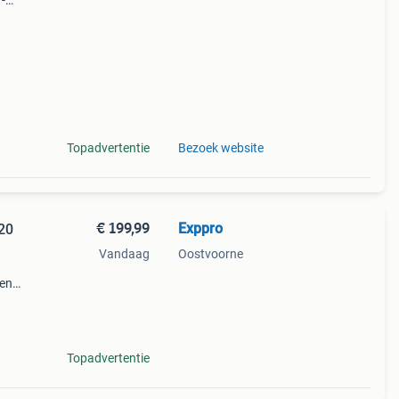
 -
r op
Topadvertentie
Bezoek website
€ 199,99
Exppro
 20
Vandaag
Oostvoorne
ken
 voor
Topadvertentie