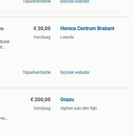
Topadvertentie
Bezoek website
€ 20,00
Horeca Centrum Brabant
cm
Vandaag
Leende
ldozer
et
rlei
Topadvertentie
Bezoek website
€ 200,00
Ocazu
Vandaag
Alphen aan den Rijn
rvoor
 De
rkruk