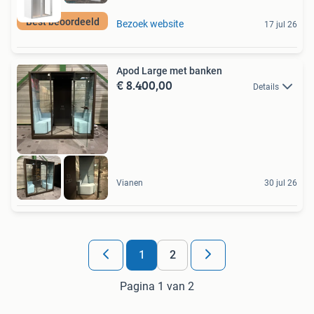
Best beoordeeld
Bezoek website
17 jul 26
Apod Large met banken
€ 8.400,00
Details
Vianen
30 jul 26
1
2
Pagina 1 van 2