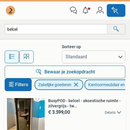
Kantoor en Winkelinrichting | Kantoormeubilair en Inrichting
Sorteer op
Alle afstanden…
Bewaar je zoekopdracht
Filters
Zakelijke goederen
Kantoormeubilair en In
BusyPOD - belcel - akoestische ruimte -
zilvergrijs - tw...
€ 3.599,00
Details