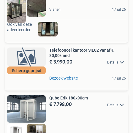
Vianen
17 jul 26
Ook van deze
adverteerder
Telefooncel kantoor SIL02 vanaf €
80,00/mnd
€ 3.990,00
Details
Scherp geprijsd
Bezoek website
17 jul 26
Qube Erik 180x90cm
€ 7.798,00
Details