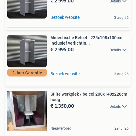
€ 2.995,00
Details
Bezoek website
3 aug 26
Akoestische Belcel - 225x108x100cm -
Inclusief verlichtin...
€ 2.995,00
Details
2 Jaar Garantie
Bezoek website
3 aug 26
Stilte werkplek / belcel 200x140x220cm
hoog
€ 1.350,00
Details
Nieuweroord
29 jul 26