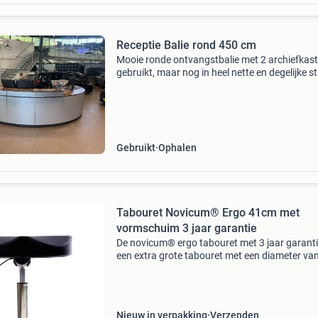
Receptie Balie rond 450 cm
Mooie ronde ontvangstbalie met 2 archiefkas
gebruikt, maar nog in heel nette en degelijke s
Zelf demonteren, zonder apparatuur en stoele
Gebruikt
Ophalen
Tabouret Novicum® Ergo 41cm met
vormschuim 3 jaar garantie
De novicum® ergo tabouret met 3 jaar garanti
een extra grote tabouret met een diameter va
41cm. Aan de voorkant van de novicum® erg
tabouret zijn ergonomische uitsparingen gem
waar de bovenb
Nieuw in verpakking
Verzenden