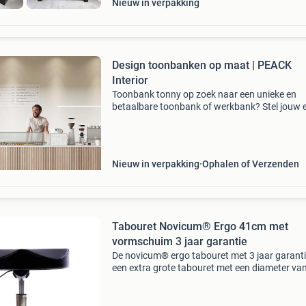
Nieuw in verpakking
Design toonbanken op maat | PEACK
Interior
Toonbank tonny op zoek naar een unieke en
betaalbare toonbank of werkbank? Stel jouw 
toonbank of balie samen en kies uit meer dan
designs . Samen met ons bepaal jij de juiste le
breedte
Nieuw in verpakking
Ophalen of Verzenden
Tabouret Novicum® Ergo 41cm met
vormschuim 3 jaar garantie
De novicum® ergo tabouret met 3 jaar garanti
een extra grote tabouret met een diameter va
41cm. Aan de voorkant van de novicum® erg
tabouret zijn ergonomische uitsparingen gem
waar de bovenb