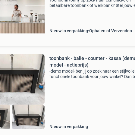
Toonbank tonny op zoek naar een unieke en
betaalbare toonbank of werkbank? Stel jouw 
toonbank of balie samen en kies uit meer dan
designs . Samen met ons bepaal jij de juiste le
breedte
Nieuw in verpakking
Ophalen of Verzenden
toonbank - balie - counter - kassa (dem
model - actieprijs)
-demo model- ben jij op zoek naar een stijlvolle
functionele toonbank voor jouw winkel? Dan b
bij ons aan het juiste adres! Deze veelzijdige e
praktisch inzetbare toonbank is speciaal ont
Nieuw in verpakking