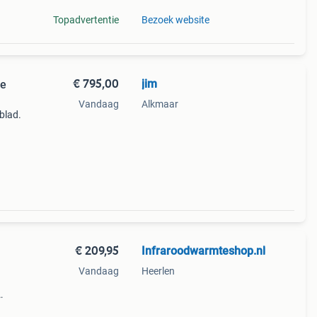
Topadvertentie
Bezoek website
€ 795,00
jim
ie
Vandaag
Alkmaar
blad.
rano.
€ 209,95
Infraroodwarmteshop.nl
Vandaag
Heerlen
arood