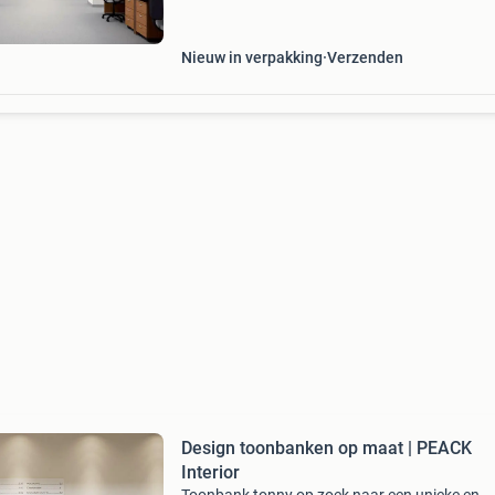
verwarmingspaneel is zeer geschikt om in een
bestaand systeemp
Nieuw in verpakking
Verzenden
Design toonbanken op maat | PEACK
Interior