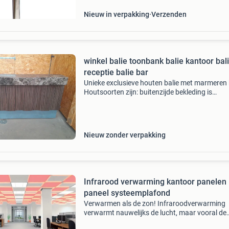
Nieuw in verpakking
Verzenden
winkel balie toonbank balie kantoor bal
receptie balie bar
Unieke exclusieve houten balie met marmeren 
Houtsoorten zijn: buitenzijde bekleding is
coromandelhout. Binnenzijde werkblad is zeb
Het houtwerk is onbeschadigd, en nog
onbehandeld. Marmeren
Nieuw zonder verpakking
Infrarood verwarming kantoor panelen
paneel systeemplafond
Verwarmen als de zon! Infraroodverwarming
verwarmt nauwelijks de lucht, maar vooral de
mensen en de materie. Dit energiezuinige infr