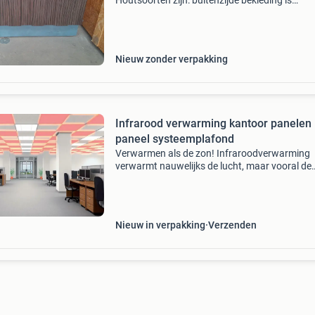
Houtsoorten zijn: buitenzijde bekleding is
coromandelhout. Binnenzijde werkblad is zeb
Het houtwerk is onbeschadigd, en nog
onbehandeld. Marmeren
Nieuw zonder verpakking
Infrarood verwarming kantoor panelen
paneel systeemplafond
Verwarmen als de zon! Infraroodverwarming
verwarmt nauwelijks de lucht, maar vooral de
mensen en de materie. Dit energiezuinige infr
verwarmingspaneel is zeer geschikt om in een
bestaand systeemp
Nieuw in verpakking
Verzenden