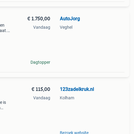
€ 1.750,00
AutoJorg
ten
Vandaag
Veghel
taat.
n.
Dagtopper
€ 115,00
123zadelkruk.nl
Vandaag
Kolham
e is
n
o
aakt
Bezoek website