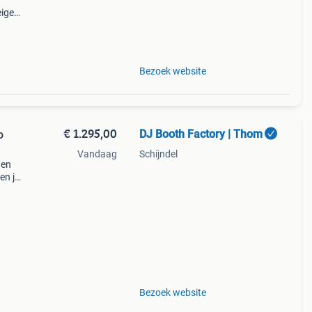
eigen
 100
ngte,
Bezoek website
€ 1.295,00
DJ Booth Factory | Thom
o
Vandaag
Schijndel
 en
en je
n
worp
Bezoek website