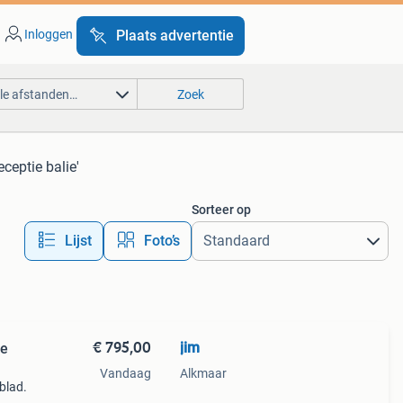
Inloggen
Plaats advertentie
lle afstanden…
Zoek
eceptie balie'
Sorteer op
Lijst
Foto’s
€ 795,00
jim
ie
Vandaag
Alkmaar
blad.