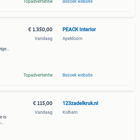
Topadvertentie
Bezoek website
€ 1.350,00
PEACK Interior
Vandaag
Apeldoorn
eigen
 100
ngte,
Topadvertentie
Bezoek website
€ 115,00
123zadelkruk.nl
Vandaag
Kolham
e is
n
o
aakt