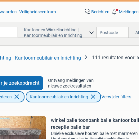
waarden
Veiligheidscentrum
Berichten
Meldingen
Kantoor en Winkelinrichting |
A
Kantoormeubilair en Inrichting
111 resultaten
voor 'r
hting | Kantoormeubilair en Inrichting
Ontvang meldingen van
r je zoekopdracht
nieuwe zoekresultaten
ederen
Kantoormeubilair en Inrichting
Verwijder filters
winkel balie toonbank balie kantoor bal
receptie balie bar
Unieke exclusieve houten balie met marmeren 