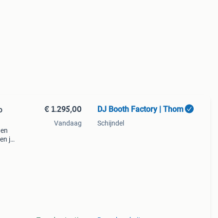
€ 1.295,00
DJ Booth Factory | Thom
o
Vandaag
Schijndel
 en
en je
n
worp