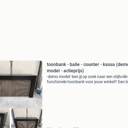
toonbank - balie - counter - kassa (dem
model - actieprijs)
-demo model- ben jij op zoek naar een stijlvolle
functionele toonbank voor jouw winkel? Dan b
bij ons aan het juiste adres! Deze veelzijdige e
praktisch inzetbare toonbank is speciaal ont