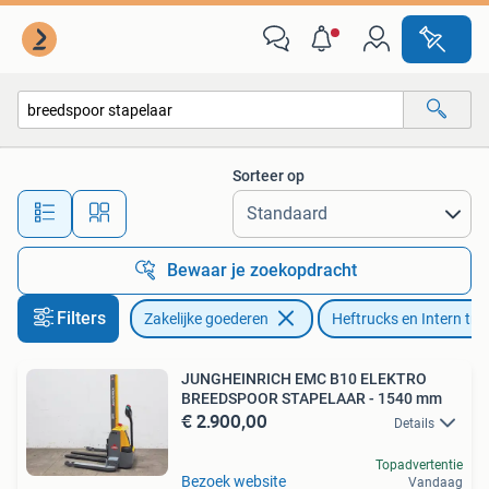
Machines en Bouw | Heftrucks en Intern transport
Sorteer op
Alle afstanden…
Bewaar je zoekopdracht
Filters
Zakelijke goederen
Heftrucks en Intern tra
JUNGHEINRICH EMC B10 ELEKTRO
BREEDSPOOR STAPELAAR - 1540 mm
€ 2.900,00
Details
Topadvertentie
Bezoek website
Vandaag