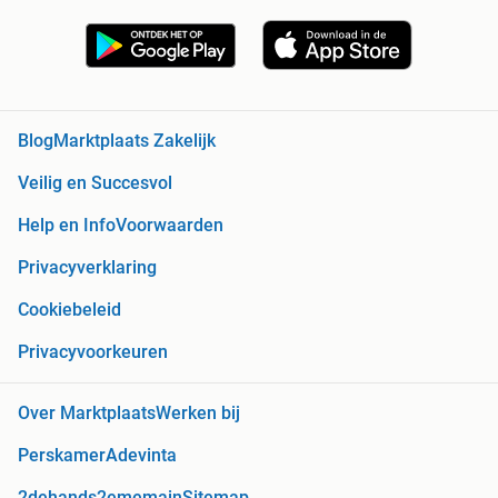
Blog
Marktplaats Zakelijk
Veilig en Succesvol
Help en Info
Voorwaarden
Privacyverklaring
Cookiebeleid
Privacyvoorkeuren
Over Marktplaats
Werken bij
Perskamer
Adevinta
2dehands
2ememain
Sitemap