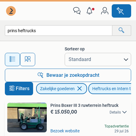
Machines en Bouw | Heftrucks en Intern transport
Sorteer op
Alle afstanden…
Bewaar je zoekopdracht
Filters
Zakelijke goederen
Heftrucks en Intern tra
Prins Boxer III 3 ruwterrein heftruck
€ 15.050,00
Details
Topadvertentie
Bezoek website
29 jul 26