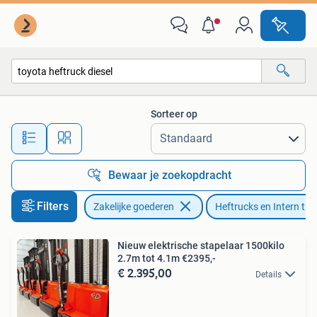
Machines en Bouw | Heftrucks en Intern transport
Sorteer op
Alle afstanden…
Bewaar je zoekopdracht
Filters
Zakelijke goederen
Heftrucks en Intern tra
Nieuw elektrische stapelaar 1500kilo
2.7m tot 4.1m €2395,-
€ 2.395,00
Details