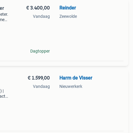
€ 3.400,00
Reinder
er
eter.
Vandaag
Zeewolde
ame
.
Dagtopper
€ 1.599,00
Harm de Visser
Vandaag
Nieuwerkerk
 |
acte
deaal
d.