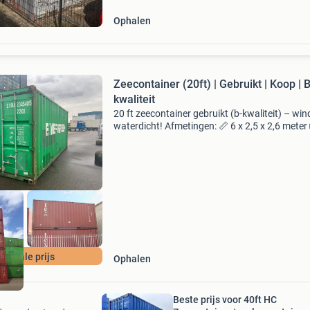
Ophalen
Zeecontainer (20ft) | Gebruikt | Koop | B
kwaliteit
20 ft zeecontainer gebruikt (b-kwaliteit) – win
waterdicht! Afmetingen: 📏 6 x 2,5 x 2,6 meter
inhoud: 33 m³ prijs per container: 💶 €995,- 🚛
geleverd met een vrachtwagen voorzien van e
peciale prijs
Ophalen
Beste prijs voor 40ft HC