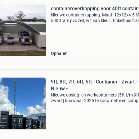
containeroverkapping voor 40ft contain
Nieuwe containerkapping. Maat: 12x12x4.5 M
500Gram pvc zeil, wit van kleur. Enkelbuis fr
gegalvaniseerd compleet. De prijs is excl btw
Ophalen
9ft, 8ft, 7ft, 6ft, 5ft - Container - Zwart -
Nieuw -
Nieuwe opslag- en werkcontainers (5ft t/m 9ft)
zwart | bouwjaar 2026 te koop: nette en comp
opslag- en werkcontainers in diverse maten. I
voor gebruik in tuin, op oprit of bij bedrijfspan