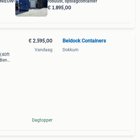
 NIEUW!
robuust, opslagcontainer
€ 1.895,00
€ 2.595,00
Beldock Containers
Vandaag
Dokkum
(40ft
 Ben
ng?
igh cu
Dagtopper