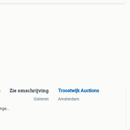
Zie omschrijving
Troostwijk Auctions
e
Gisteren
Amsterdam
ingen
ewicht
erust