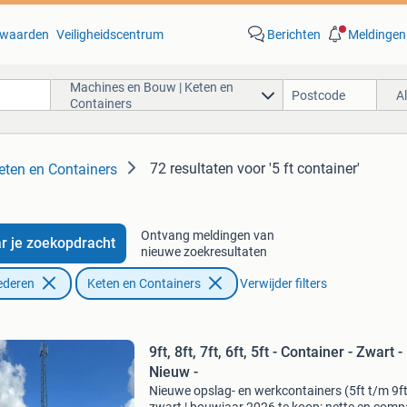
waarden
Veiligheidscentrum
Berichten
Meldingen
Machines en Bouw | Keten en
A
Containers
72 resultaten
voor '5 ft container'
eten en Containers
Ontvang meldingen van
r je zoekopdracht
nieuwe zoekresultaten
ederen
Keten en Containers
Verwijder filters
9ft, 8ft, 7ft, 6ft, 5ft - Container - Zwart -
Nieuw -
Nieuwe opslag- en werkcontainers (5ft t/m 9ft)