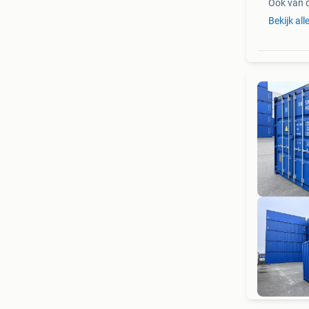
Ook van 
Bekijk all
To