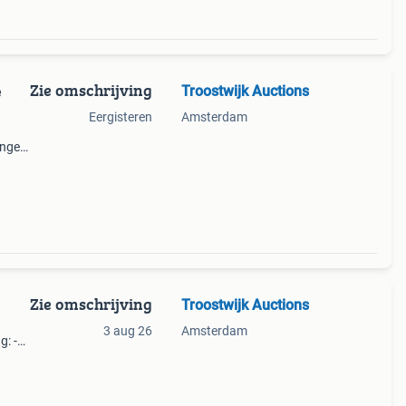
Zie omschrijving
Troostwijk Auctions
e
Eergisteren
Amsterdam
ingen
ar
Zie omschrijving
Troostwijk Auctions
3 aug 26
Amsterdam
g: -
te:
er-5-