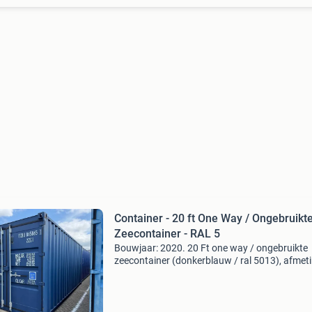
Container - 20 ft One Way / Ongebruikt
Zeecontainer - RAL 5
Bouwjaar: 2020. 20 Ft one way / ongebruikte
zeecontainer (donkerblauw / ral 5013), afmet
ca. 6058 X 2438 x 2591 mm (l x b x h), tarrag
ca. 2.150 Kg, bouwjaar 2020, ongebruikt, uitg
met