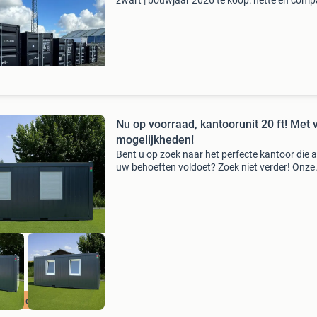
zwart | bouwjaar 2026 te koop: nette en comp
opslag- en werkcontainers in diverse maten. I
voor gebruik in tuin, op oprit of bij bedrijfspan
Nu op voorraad, kantoorunit 20 ft! Met 
mogelijkheden!
Bent u op zoek naar het perfecte kantoor die a
uw behoeften voldoet? Zoek niet verder! Onze
modulaire kantoor is ontworpen om te exceller
functionaliteit, duurzaamheid en veelzijdigheid
waa
lledig op maat!