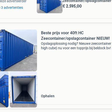
Zeecontainer/opslagcontainer
deze adverteerder
€ 2.595,00
e 3 advertenties
Beste prijs voor 40ft HC
Zeecontainer/opslagcontainer NIEUW!
Opslagoplossing nodig? Nieuwe zeecontainer 
high cube) nu voor een topprijs bij beldock bv!
je op zoek naar een betaalbare opslagoplossi
Beldock bv heeft net een nieuwe lading 40ft h
pprijs 40ft HC
Ophalen