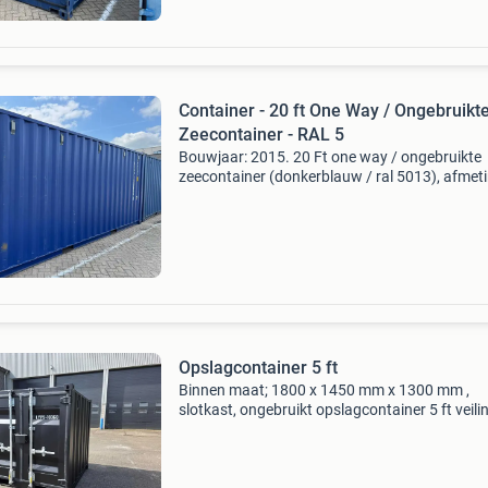
Container - 20 ft One Way / Ongebruikt
Zeecontainer - RAL 5
Bouwjaar: 2015. 20 Ft one way / ongebruikte
zeecontainer (donkerblauw / ral 5013), afmet
ca. 6058 X 2438 x 2591 mm (l x b x h), bouwja
11/2015, ongebruikt, uitgerust met
stroomaansluiting,... C
Opslagcontainer 5 ft
Binnen maat; 1800 x 1450 mm x 1300 mm ,
slotkast, ongebruikt opslagcontainer 5 ft veilin
sluitdatum: 12 aug. 2026 - Type: online - websi
https:troostwijkauctions.com/l/opslagcontain
ft-a1-4