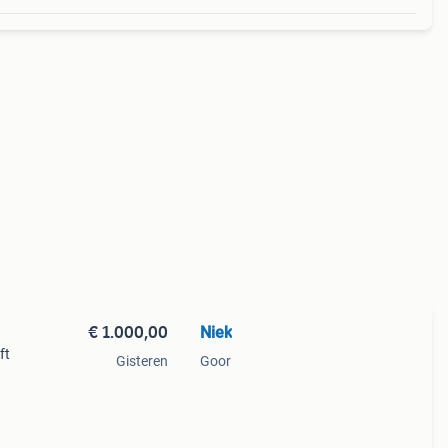
€ 1.000,00
Niek
ft
Gisteren
Goor
uro
te