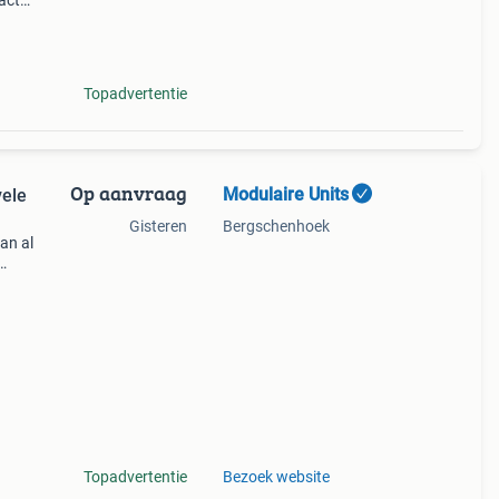
acte
deaal
d.
Topadvertentie
Op aanvraag
Modulaire Units
vele
Gisteren
Bergschenhoek
an al
en in
,
Topadvertentie
Bezoek website