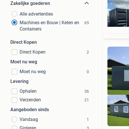
Zakelijke goederen
Alle advertenties
Machines en Bouw | Keten en
65
Containers
Direct Kopen
Direct Kopen
2
Moet nu weg
Moet nu weg
0
Levering
Ophalen
36
Verzenden
21
Aangeboden sinds
Vandaag
1
Vo
Gisteren
3