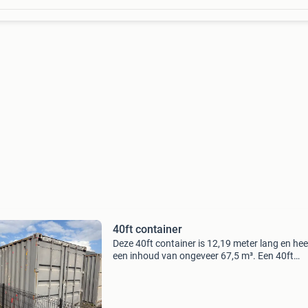
40ft container
Deze 40ft container is 12,19 meter lang en hee
een inhoud van ongeveer 67,5 m³. Een 40ft
container staat ook bekend als 2 teu. €1000 e
vaste prijs af te halen in goor eventueel nog 1 
koop