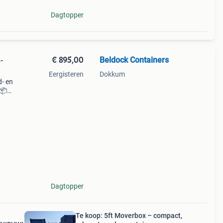
Dagtopper
€ 895,00
Beldock Containers
-
Eergisteren
Dokkum
d- en
 📦
e
Dagtopper
Te koop: 5ft Moverbox – compact,