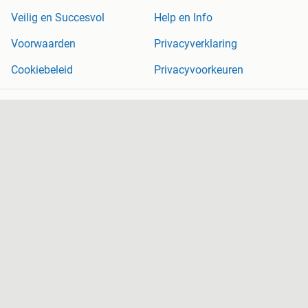
Veilig en Succesvol
Help en Info
Voorwaarden
Privacyverklaring
Cookiebeleid
Privacyvoorkeuren
Over Marktplaats
Werken bij
Perskamer
Adevinta
2dehands
2ememain
Sitemap
Marktplaats is, voor zover wettelijk toegestaan, niet aansprakelijk
voor (gevolg)schade die voortkomt uit het gebruik van deze site,
dan wel uit fouten of ontbrekende functionaliteiten op deze site.
Copyright © 2026 Marktplaats B.V. Alle rechten voorbehouden.
een
onderneming