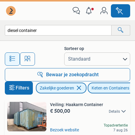
Machines en Bouw | Keten en Containers
Sorteer op
Alle afstanden…
Bewaar je zoekopdracht
Filters
Zakelijke goederen
Keten en Containers
Veiling: Haakarm Container
€ 500,00
Details
Topadvertentie
Bezoek website
7 aug 26