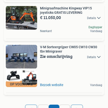
Minigraafmachine Kingway VIP15
joysticks GRATIS LEVERING
€ 11.050,00
Details
Dagtopper
Neerkant
Vandaag
V-M Sorteergrijper CW05 CW10 CW30
tbv Minigraver
Zie omschrijving
Details
OP VOORRAAD
Bezoek website
Vandaag