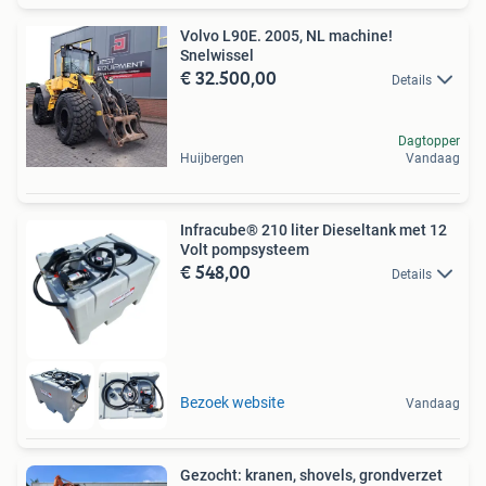
Volvo L90E. 2005, NL machine!
Snelwissel
€ 32.500,00
Details
Dagtopper
Huijbergen
Vandaag
Infracube® 210 liter Dieseltank met 12
Volt pompsysteem
€ 548,00
Details
Bezoek website
Vandaag
Gezocht: kranen, shovels, grondverzet