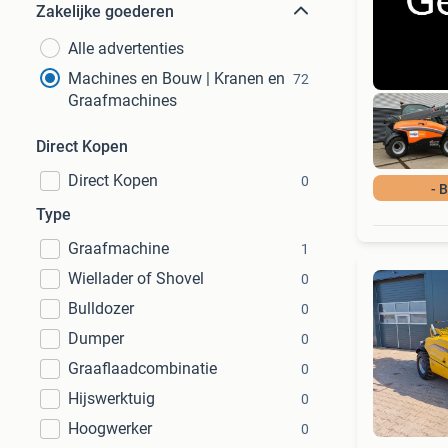
Zakelijke goederen
Alle advertenties
Machines en Bouw | Kranen en
72
Graafmachines
Direct Kopen
Direct Kopen
0
- 
Type
Graafmachine
1
Wiellader of Shovel
0
Bulldozer
0
Dumper
0
Graaflaadcombinatie
0
Hijswerktuig
0
Hoogwerker
0