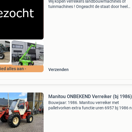
Wij kopen verreikers landbouwmachines of
tuinmachines ! Ongeacht de staat door heel
nederland / belgie / duitsland / biedt alles aan
schade, oud en defect, sloper, nieuwstaat gra
alles aanbied
Bied alles aan -
Verzenden
Manitou ONBEKEND Verreiker (bj 1986)
Bouwjaar: 1986. Manitou verreiker met
palletvorken extra functie uren 6957 bj 1986 n
kenteken €7450 tel 0640587304 u kunt bij on
shovels en kranen inruilen van diverse merken
zoals; terex,