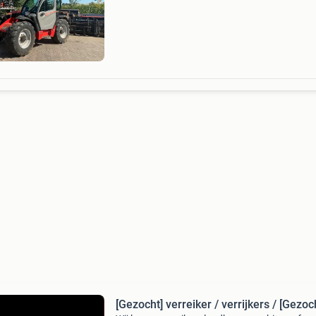
13 aug. 2026 - Type: online - website: https:tr
[Gezocht] verreiker / verrijkers / [Gezoc