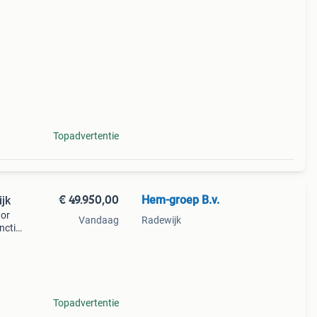
ag
Topadvertentie
€ 49.950,00
Hem-groep B.v.
gelijk
tor
Vandaag
Radewijk
nctie
Topadvertentie