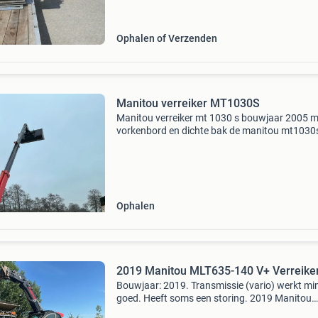
bestaande machines binnen uw machinepark z
de rofo
Ophalen of Verzenden
Manitou verreiker MT1030S
Manitou verreiker mt 1030 s bouwjaar 2005 m
vorkenbord en dichte bak de manitou mt1030s
een compacte, ruw terrein verreiker met een
maximaal hefvermogen van 3.000 Kg, een
hefhoogte tot 9,98 meter
Ophalen
2019 Manitou MLT635-140 V+ Verreike
Bouwjaar: 2019. Transmissie (vario) werkt mi
goed. Heeft soms een storing. 2019 Manitou
mlt635-140 v+ verreiker veiling veiling: - sluit