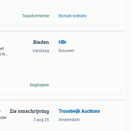
ijn
Topadvertentie
Bezoek website
Bieden
HBr
et
Vandaag
Rouveen
 is
Dagtopper
Zie omschrijving
Troostwijk Auctions
r
nder
3 aug 26
Amsterdam
datum: