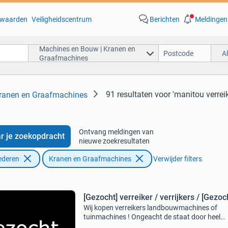
waarden
Veiligheidscentrum
Berichten
Meldingen
Machines en Bouw | Kranen en
A
Graafmachines
91 resultaten
voor 'manitou verreik
ranen en Graafmachines
Ontvang meldingen van
r je zoekopdracht
nieuwe zoekresultaten
ederen
Kranen en Graafmachines
Verwijder filters
[Gezocht] verreiker / verrijkers / [Gezoc
Wij kopen verreikers landbouwmachines of
tuinmachines ! Ongeacht de staat door heel
nederland / belgie / duitsland / biedt alles aan