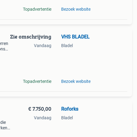
Topadvertentie
Bezoek website
Zie omschrijving
VHS BLADEL
erren
Vandaag
Bladel
ons
 met
 s
Topadvertentie
Bezoek website
€ 7.750,00
Roforks
Vandaag
Bladel
 die
rken
 als