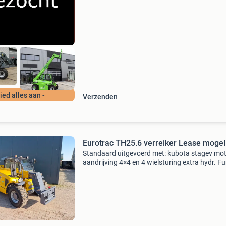
schade, oud en defect, sloper, nieuwstaat gra
alles aanbied
Bied alles aan -
Verzenden
Eurotrac TH25.6 verreiker Lease mo
Standaard uitgevoerd met: kubota stagev mo
aandrijving 4×4 en 4 wielsturing extra hydr. Fu
op joystick hydr. Snelwissel hydrostaat met 2
rijsnelheden radio / ventilator / camera zware
assen li