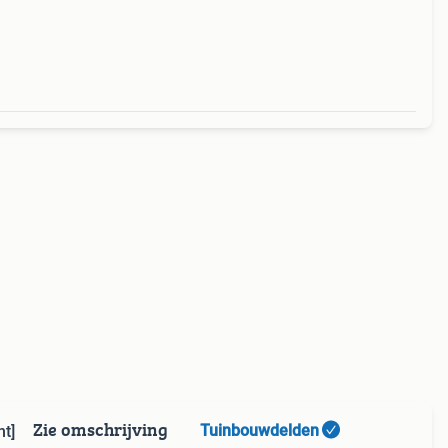
oostwi
Zie omschrijving
Tuinbouwdelden
ht]