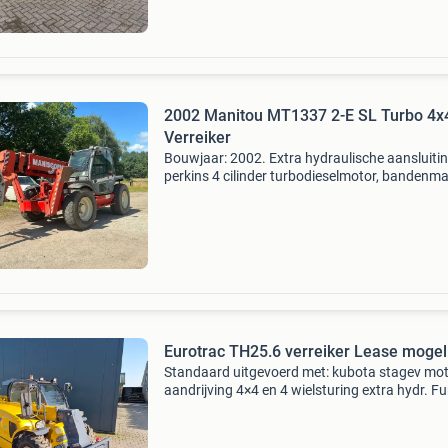
2002 Manitou MT1337 2-E SL Turbo 4x
Verreiker
Bouwjaar: 2002. Extra hydraulische aansluitin
perkins 4 cilinder turbodieselmotor, bandenm
michelin 15.5R25 2002 manitou mt1337 2-e sl
turbo 4x4x4 verreiker veiling: - sluitdatum: 13 
2026 -
Eurotrac TH25.6 verreiker Lease mo
Standaard uitgevoerd met: kubota stagev mo
aandrijving 4×4 en 4 wielsturing extra hydr. Fu
op joystick hydr. Snelwissel hydrostaat met 2
rijsnelheden radio / ventilator / camera zware
assen li