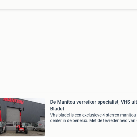
De Manitou verreiker specialist, VHS uit
Bladel
Vhs bladel is een exclusieve 4 sterren manitou
dealer in de benelux. Met de tevredenheid van
klanten hoog in het vaandel, stelt vhs bladel e
breed scala aan producten voor om de verkoo