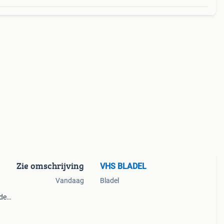
Zie omschrijving
VHS BLADEL
Vandaag
Bladel
 de
en
p en