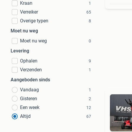
Kraan
1
Verreiker
65
Overige typen
8
Moet nu weg
Moet nu weg
0
Levering
Ophalen
9
Verzenden
1
Aangeboden sinds
Vandaag
1
Gisteren
2
Een week
12
Altijd
67