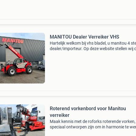
de ver
MANITOU Dealer Verreiker VHS
Hartelijk welkom bij vhs bladel, u manitou 4 st
dealer/importeur. Op deze website stellen wij 
graag aan u voor en laten wij u kennis maken
ons bedrijf en de fabrikanten met wie wij nauw
Roterend vorkenbord voor Manitou
verreiker
Maak kennis met de roforks roterende vorken,
speciaal ontworpen zijn om in harmonie te we
met uw verreiker. Voor zowel nieuwe machines