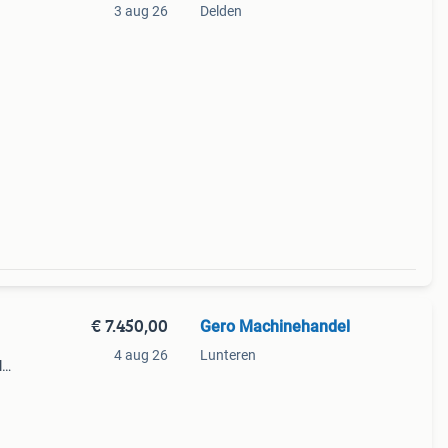
3 aug 26
Delden
 ! Met
ag
€ 7.450,00
Gero Machinehandel
4 aug 26
Lunteren
l
s ook