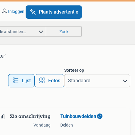
Inloggen
Plaats advertentie
lle afstanden…
Zoek
er'
Sorteer op
Lijst
Foto’s
Zie omschrijving
Tuinbouwdelden
ht]
Vandaag
Delden
 ! Met