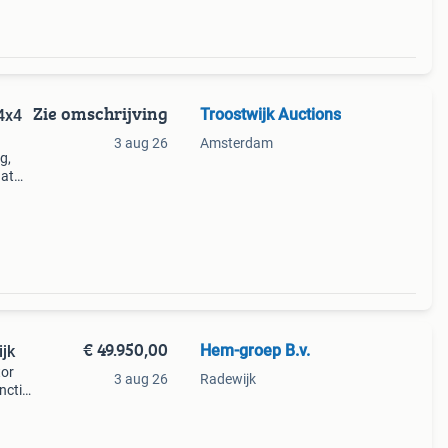
Zie omschrijving
Troostwijk Auctions
4x4
3 aug 26
Amsterdam
g,
aat
aug.
€ 49.950,00
Hem-groep B.v.
gelijk
tor
3 aug 26
Radewijk
nctie