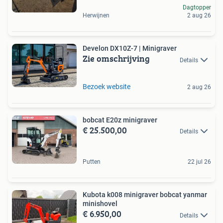
Dagtopper
Herwijnen
2 aug 26
Develon DX10Z-7 | Minigraver
Zie omschrijving
Details
Bezoek website
2 aug 26
bobcat E20z minigraver
€ 25.500,00
Details
Putten
22 jul 26
Kubota k008 minigraver bobcat yanmar
minishovel
€ 6.950,00
Details