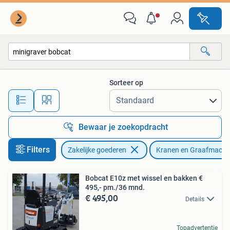
Machines en Bouw | Kranen en Graafmachines
Sorteer op
Alle afstanden…
Bewaar je zoekopdracht
Filters
Zakelijke goederen
Kranen en Graafmachi
Bobcat E10z met wissel en bakken €
495,- pm./36 mnd.
€ 495,00
Details
Topadvertentie