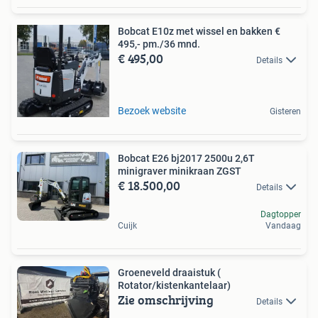
Bobcat E10z met wissel en bakken €
495,- pm./36 mnd.
€ 495,00
Details
Bezoek website
Gisteren
Bobcat E26 bj2017 2500u 2,6T
minigraver minikraan ZGST
€ 18.500,00
Details
Dagtopper
Cuijk
Vandaag
Groeneveld draaistuk (
Rotator/kistenkantelaar)
Zie omschrijving
Details