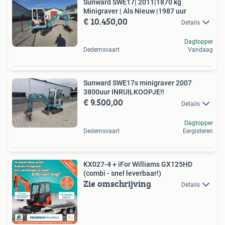
Sunward SWE17| 2011|1870 kg
Minigraver | Als Nieuw |1987 uur
€ 10.450,00
Details
Dagtopper
Dedemsvaart
Vandaag
Sunward SWE17s minigraver 2007
3800uur INRUILKOOPJE!!
€ 9.500,00
Details
Dagtopper
Dedemsvaart
Eergisteren
KX027-4 + iFor Williams GX125HD
(combi - snel leverbaar!)
Zie omschrijving
Details