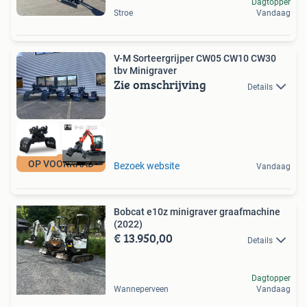
Dagtopper
Stroe
Vandaag
V-M Sorteergrijper CW05 CW10 CW30
tbv Minigraver
Zie omschrijving
Details
OP VOORRAAD
Bezoek website
Vandaag
Bobcat e10z minigraver graafmachine
(2022)
€ 13.950,00
Details
Dagtopper
Wanneperveen
Vandaag