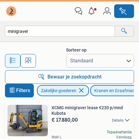
Machines en Bouw | Kranen en Graafmachines
Sorteer op
Alle afstanden…
Bewaar je zoekopdracht
Filters
Zakelijke goederen
Kranen en Graafmachi
XCMG minigraver lease €230 p/mnd
Kubota
€ 17.880,00
Details
Topadvertentie
Well L
Vandaag