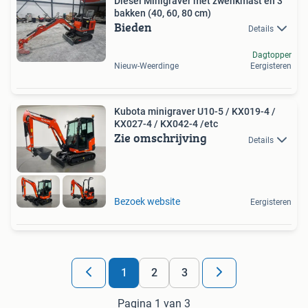
Diesel Minigraver met zwenkmast en 3
bakken (40, 60, 80 cm)
Bieden
Details
Dagtopper
Nieuw-Weerdinge
Eergisteren
Kubota minigraver U10-5 / KX019-4 /
KX027-4 / KX042-4 /etc
Zie omschrijving
Details
Bezoek website
Eergisteren
1
2
3
Pagina 1 van 3