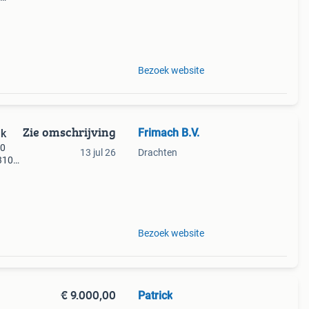
aar
Bezoek website
Zie omschrijving
Frimach B.V.
nk
10
13 jul 26
Drachten
 3100
uurd
he wi
Bezoek website
€ 9.000,00
Patrick