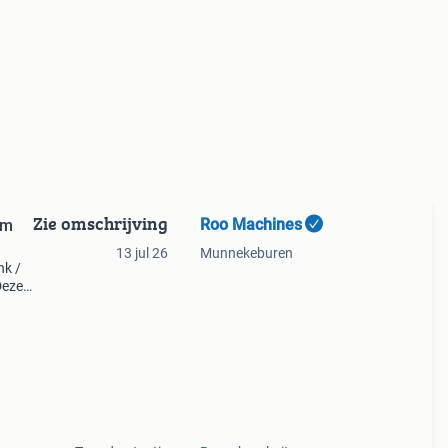
Zie omschrijving
Roo Machines
mm
13 jul 26
Munnekeburen
nk /
Deze
n 80