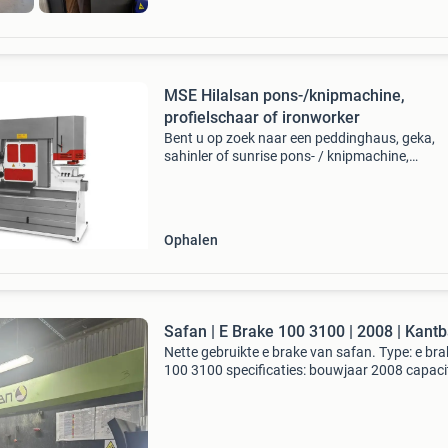
MSE Hilalsan pons-/knipmachine,
profielschaar of ironworker
Bent u op zoek naar een peddinghaus, geka,
sahinler of sunrise pons- / knipmachine,
profielschaar of ironworker? Momenteel op
voorraad: mse hilalsan hkm-85 voorzien van d
volgende opties: dubbele voe
Ophalen
Safan | E Brake 100 3100 | 2008 | Kant
Nette gebruikte e brake van safan. Type: e bra
100 3100 specificaties: bouwjaar 2008 capaci
3100 x 100 ton y1, y2, x, r, z1 en z2 cnc gestu
manuele bombering hydraulische wila ns
bovenklemmin