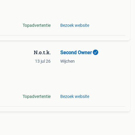
druk
Topadvertentie
Bezoek website
N.o.t.k.
Second Owner
13 jul 26
Wijchen
 cnc
Topadvertentie
Bezoek website