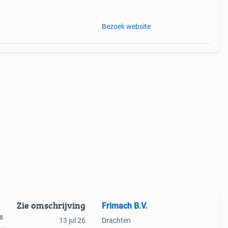
Bezoek website
Zie omschrijving
Frimach B.V.
s
13 jul 26
Drachten