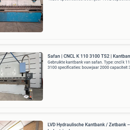
4100 x 200 ton fastbend 2d cnc besturing
(vernieuwd) recent omgebouwde klemming n
euroklemming 1 set comp
Safan | CNCL K 110 3100 TS2 | Kantba
Gebruikte kantbank van safan. Type: cncl k 1
3100 specificaties: bouwjaar 2000 capaciteit
x 110 ton y1, y2, x, r1, r2, z1 en z2 as cnc gest
cnc bombering safan ts2 besturing hydraulisc
LVD Hydraulische Kantbank / Zetbank –