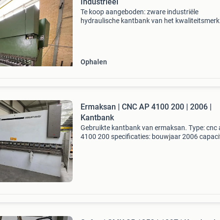
Industrieel
Te koop aangeboden: zware industriële
hydraulische kantbank van het kwaliteitsmerk 
Machine is robuust gebouwd en geschikt voor
professioneel zetwerk in staal, rvs en alumini
Ideaal voor constr
Ophalen
Ermaksan | CNC AP 4100 200 | 2006 |
Kantbank
Gebruikte kantbank van ermaksan. Type: cnc 
4100 200 specificaties: bouwjaar 2006 capaci
4100 x 200 ton delem da 66w cnc besturing y1
x en r as cnc gestuurd manuele bombering 1 s
gereedsc