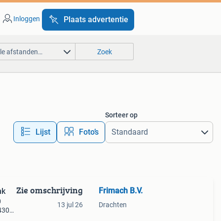
Inloggen
Plaats advertentie
lle afstanden…
Zoek
Sorteer op
Lijst
Foto’s
Zie omschrijving
Frimach B.V.
nk
0
13 jul 26
Drachten
 4300
ing