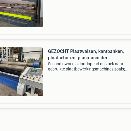
y1, y2 en x as cnc gestuurd voorzien van plat
inrich
GEZOCHT Plaatwalsen, kantbanken,
plaatscharen, plasmasnijder
Second owner is doorlopend op zoek naar
gebruikte plaatbewerkingsmachines zoals;
plaatwalsen, kantbanken, plaatscharen,
plasmasnijders, ponsmachines. Groot of klein,
of conventioneel, een partij o