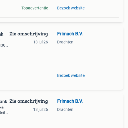
Topadvertentie
Bezoek website
Zie omschrijving
Frimach B.V.
nk
0
13 jul 26
Drachten
 4300
ing
druk
Bezoek website
Zie omschrijving
Frimach B.V.
bank
ke
13 jul 26
Drachten
teit
urd