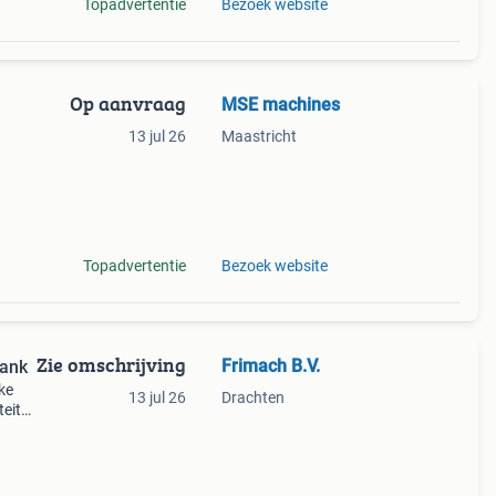
Topadvertentie
Bezoek website
Op aanvraag
MSE machines
13 jul 26
Maastricht
e
Topadvertentie
Bezoek website
Zie omschrijving
Frimach B.V.
bank
ke
13 jul 26
Drachten
teit
urd