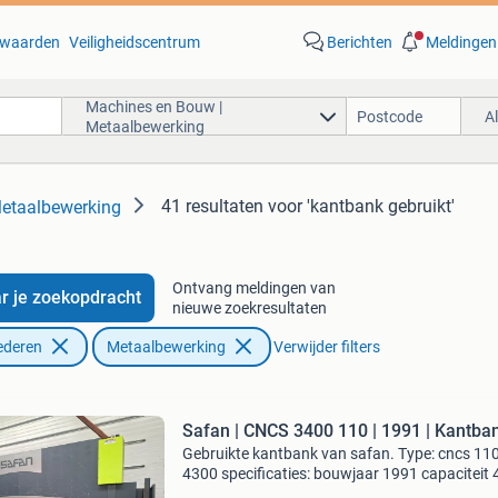
waarden
Veiligheidscentrum
Berichten
Meldingen
Machines en Bouw |
A
Metaalbewerking
41 resultaten
voor 'kantbank gebruikt'
etaalbewerking
Ontvang meldingen van
r je zoekopdracht
nieuwe zoekresultaten
ederen
Metaalbewerking
Verwijder filters
Safan | CNCS 3400 110 | 1991 | Kantba
Gebruikte kantbank van safan. Type: cncs 11
4300 specificaties: bouwjaar 1991 capaciteit
x 110 ton besturing vernieuwd, esa cnc bestur