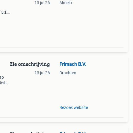
13 jul 26
Almelo
lvd.
um.
Zie omschrijving
Frimach B.V.
13 jul 26
Drachten
ap
teit
, y2,
et
Bezoek website