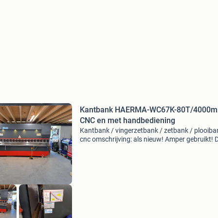
Kantbank HAERMA-WC67K-80T/4000
CNC en met handbediening
Kantbank / vingerzetbank / zetbank / plooiba
cnc omschrijving: als nieuw! Amper gebruikt! 
niet van nieuw te onderscheiden haerma cnc
gestuurde kantbank en met handbediening va
ton x 4020