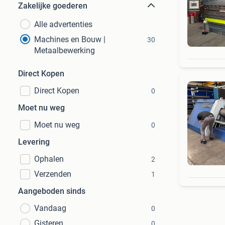
Zakelijke goederen
Alle advertenties
Machines en Bouw |
30
Metaalbewerking
Direct Kopen
Direct Kopen
0
Moet nu weg
Moet nu weg
0
Levering
Ophalen
2
Verzenden
1
Aangeboden sinds
Vandaag
0
Gisteren
0