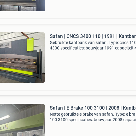
Safan | CNCS 3400 110 | 1991 | Kantba
Gebruikte kantbank van safan. Type: cncs 11
4300 specificaties: bouwjaar 1991 capaciteit
x 110 ton besturing vernieuwd, esa cnc bestur
y1, y2 en x as cnc gestuurd voorzien van plat
inrich
Safan | E Brake 100 3100 | 2008 | Kant
Nette gebruikte e brake van safan. Type: e bra
100 3100 specificaties: bouwjaar 2008 capaci
3100 x 100 ton y1, y2, x, r, z1 en z2 cnc gestu
manuele bombering hydraulische wila ns