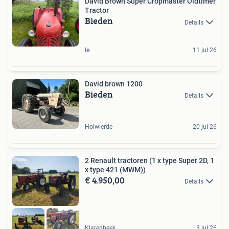
David Brown Super Cropmaster Oldtimer
Tractor
Bieden
Details
Ie
11 jul 26
David brown 1200
Bieden
Details
Holwierde
20 jul 26
2 Renault tractoren (1 x type Super 2D, 1
x type 421 (MWM))
€ 4.950,00
Details
Klarenbeek
3 jul 26