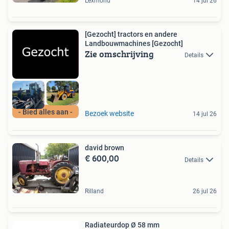
Lexmond
14 jul 26
[Gezocht] tractors en andere
Landbouwmachines [Gezocht]
Zie omschrijving
Details
- Bied alles aan -
Bezoek website
14 jul 26
david brown
€ 600,00
Details
Rilland
26 jul 26
Radiateurdop Ø 58 mm