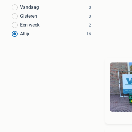
Vandaag
0
Gisteren
0
Een week
2
Altijd
16