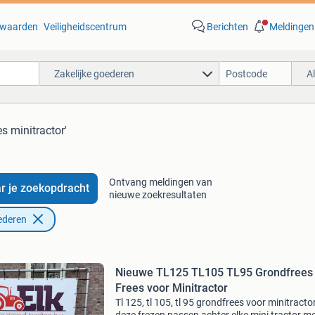
waarden
Veiligheidscentrum
Berichten
Meldingen
Zakelijke goederen
A
es minitractor'
Ontvang meldingen van
r je zoekopdracht
nieuwe zoekresultaten
ederen
Nieuwe TL125 TL105 TL95 Grondfrees 
Frees voor Minitractor
Tl 125, tl 105, tl 95 grondfrees voor minitractor