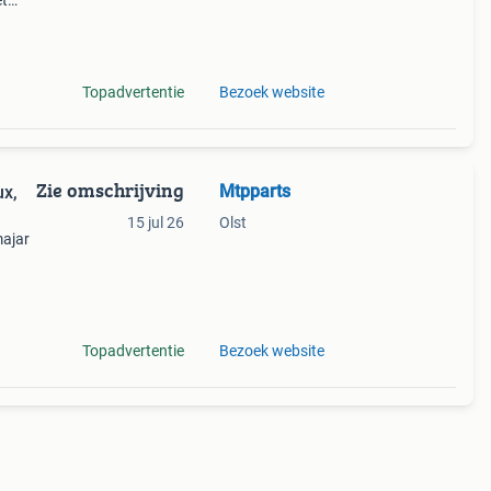
et
het
Topadvertentie
Bezoek website
Zie omschrijving
Mtpparts
ux,
15 jul 26
Olst
majar
ginele
s
Topadvertentie
Bezoek website