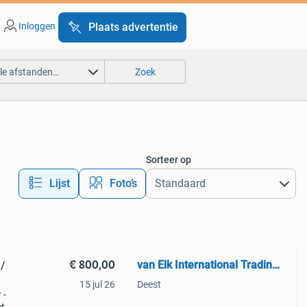
Inloggen
Plaats advertentie
lle afstanden…
Zoek
Sorteer op
Lijst
Foto’s
€ 800,00
van Elk International Trading BV
/
15 jul 26
Deest
 -