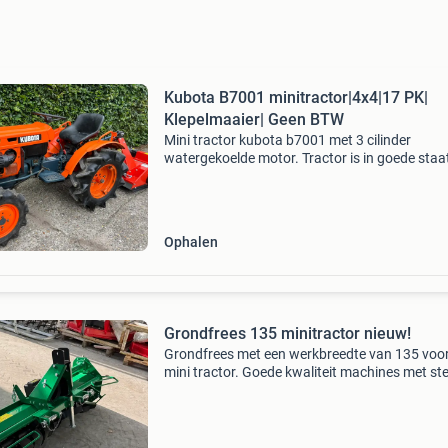
Kubota B7001 minitractor|4x4|17 PK|
Klepelmaaier| Geen BTW
Mini tractor kubota b7001 met 3 cilinder
watergekoelde motor. Tractor is in goede staat
Tractor heeft een inschakelbare 4x4 en 17 pk .
Voorzien van rechtsdraaiende aftakas.
Sperdifferentieel en 8 ve
Ophalen
Grondfrees 135 minitractor nieuw!
Grondfrees met een werkbreedte van 135 voo
mini tractor. Goede kwaliteit machines met st
frees messen. Meerdere op voorraad met dive
werkbreedtes prijs €925,- ex btw ook de mate
95/10