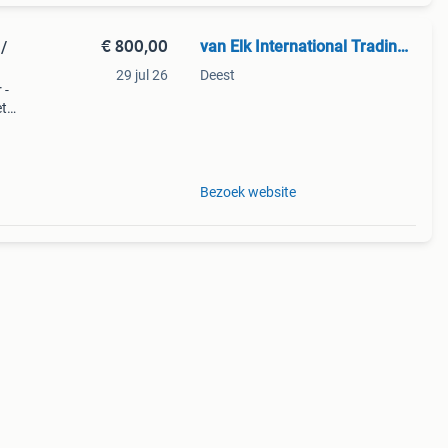
€ 800,00
van Elk International Trading BV
/
29 jul 26
Deest
 -
et
het
Bezoek website