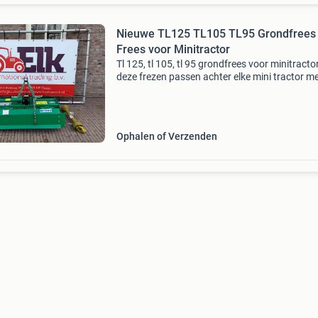
Nieuwe TL125 TL105 TL95 Grondfrees 
Frees voor Minitractor
Tl 125, tl 105, tl 95 grondfrees voor minitractor
deze frezen passen achter elke mini tractor m
driepuntshefinrichting. - Diepte regeling door 
verstellen van glijsloffen - inclusief aftakas -o
Ophalen of Verzenden