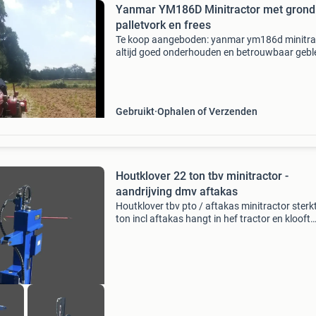
Yanmar YM186D Minitractor met grond
palletvork en frees
Te koop aangeboden: yanmar ym186d minitrac
altijd goed onderhouden en betrouwbaar gebl
Deze tractor wordt geleverd met diverse hand
accessoires: een grondbak, palletvork, trekha
met g
Gebruikt
Ophalen of Verzenden
Houtklover 22 ton tbv minitractor -
aandrijving dmv aftakas
Houtklover tbv pto / aftakas minitractor sterk
ton incl aftakas hangt in hef tractor en klooft
verticaal zware kwaliteit de aftakas drijft een 
hydraulisch systeem van de houtkloofmachin