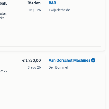
Bieden
B&R
bak,
15 jul 26
Twijzelerheide
tor,
eken.
ige
akhef
€ 1.750,00
Van Oorschot Machines
3 aug 26
Den Bommel
te: 22
eigen
e.