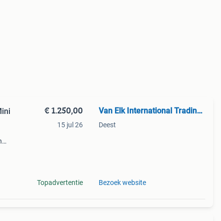
€ 1.250,00
Van Elk International Trading BV
ini
15 jul 26
Deest
n
 cat.
 -
Topadvertentie
Bezoek website