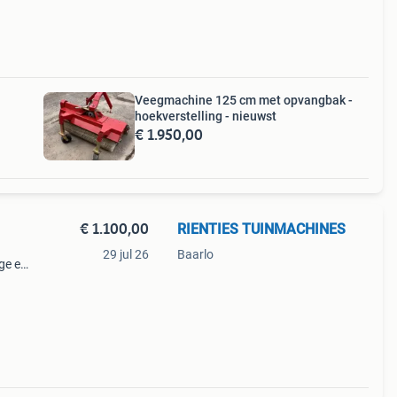
Veegmachine 125 cm met opvangbak -
hoekverstelling - nieuwst
€ 1.950,00
€ 1.100,00
RIENTIES TUINMACHINES
29 jul 26
Baarlo
g en