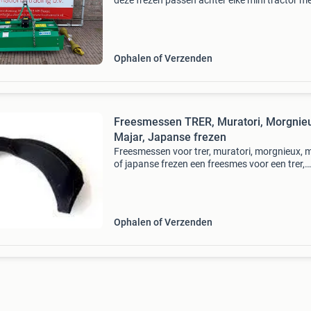
deze frezen passen achter elke mini tractor m
driepuntshefinrichting. - Diepte regeling door 
verstellen van glijsloffen - inclusief aftakas -o
Ophalen of Verzenden
Freesmessen TRER, Muratori, Morgnie
Majar, Japanse frezen
Freesmessen voor trer, muratori, morgnieux, 
of japanse frezen een freesmes voor een trer,
muratori, morgnieux of majar frees of voor ori
japanse frezen. Freesmes trer/r2 € 14,97 free
Ophalen of Verzenden