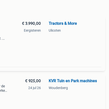
€ 3.990,00
Tractors & More
Eergisteren
Ulicoten
 .
€ 925,00
KVR Tuin en Park machines
r de
24 jul 26
Woudenberg
erke
rse
n