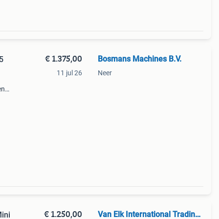
€ 1.375,00
Bosmans Machines B.V.
5
11 jul 26
Neer
en
kker?
ale
€ 1.250,00
Van Elk International Trading BV
ini