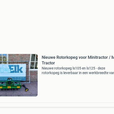
Nieuwe Rotorkopeg voor Minitractor / M
Tractor
Nieuwe rotorkopeg ls105 en ls125 - deze
rotorkopeg is leverbaar in een werkbreedte va
105cm en 125cm - geschikt voor tractoren met
1 Driepuntshefinrichting - voorzien van gaasrol
diepte instel