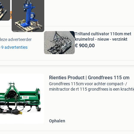
NIEUW
Triltand cultivator 110cm met
kruimelrol - nieuw - verzinkt
deze adverteerder
€ 900,00
e 9 advertenties
Rienties Product | Grondfrees 115 cm
Grondfrees 115cm voor achter compact- /
minitractor de rt 115 grondfrees is een krachtige en
robuuste grondfrees voor mini- en
compacttrekkers. Dankzij de kettingaandrijvin
de zware gietijzeren h
Ophalen