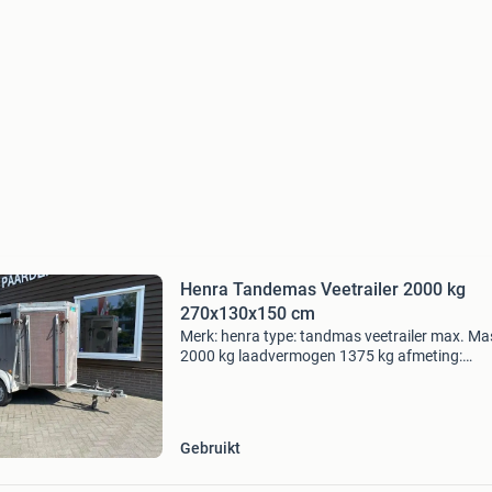
Henra Tandemas Veetrailer 2000 kg
270x130x150 cm
Merk: henra type: tandmas veetrailer max. Ma
2000 kg laadvermogen 1375 kg afmeting:
270x130x155 cm -voorlader -ventilatieluiken -
klimlatten op de kleppen trailer is voorzien van
onderhoudsbeurt! P
Gebruikt