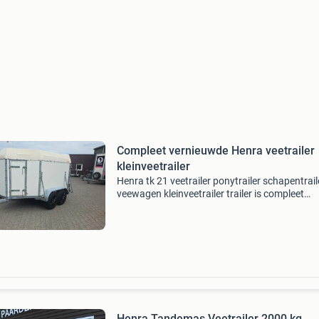
Compleet vernieuwde Henra veetrailer
kleinveetrailer
Henra tk 21 veetrailer ponytrailer schapentrail
veewagen kleinveetrailer trailer is compleet
voorzien van nieuw plaatwerk nieuwe wanden
nieuwe klep nieuwe vloer antislip vloer drijfhek
aluminium
Henra Tandemas Veetrailer 2000 kg