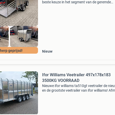
beste keuze in het segment van de geremde
kleinveetrailers. Deze robuuste enkelas veew
combineert een compact formaat met de
legendarische bouwkwali
herp geprijsd!
Nieuw
Ifor Williams Veetrailer 497x178x183
3500KG VOORRAAD
Nieuwe ifor williams ta510gt veetrailer de nie
en de grootste veetrailer van ifor williams! Af
laadruimte: 497x178x183 totaalgewicht: 350
status: nieuw en op voorraad dit voorraad mo