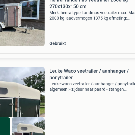
270x130x150 cm
Merk: henra type: tandmas veetrailer max. Ma
2000 kg laadvermogen 1375 kg afmeting:
270x130x155 cm -voorlader -ventilatieluiken -
klimlatten op de kleppen trailer is voorzien van
onderhoudsbeurt! P
Gebruikt
Leuke Waco veetrailer / aanhanger /
ponytrailer
Leuke waco veetrailer / aanhanger / ponytrail
algemeen: - zijdeur naar paard - stangen
verstelbaar - verlichting werkend eigen gewich
620kg laadvermogen: 780kg totaal gewicht:
1400kg houtwerk is n