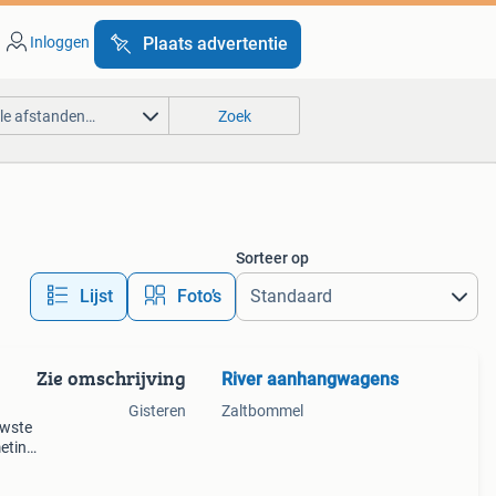
Inloggen
Plaats advertentie
lle afstanden…
Zoek
Sorteer op
Lijst
Foto’s
Zie omschrijving
River aanhangwagens
Gisteren
Zaltbommel
uwste
meting
0kg
del