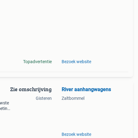
agen
Topadvertentie
Bezoek website
Zie omschrijving
River aanhangwagens
Gisteren
Zaltbommel
uwste
meting
0kg
del
Bezoek website