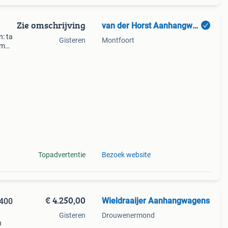
Zie omschrijving
van der Horst Aanhangwagens BV
n: ta
Gisteren
Montfoort
cm
Topadvertentie
Bezoek website
€ 4.250,00
Wieldraaijer Aanhangwagens
1400
Gisteren
Drouwenermond
n