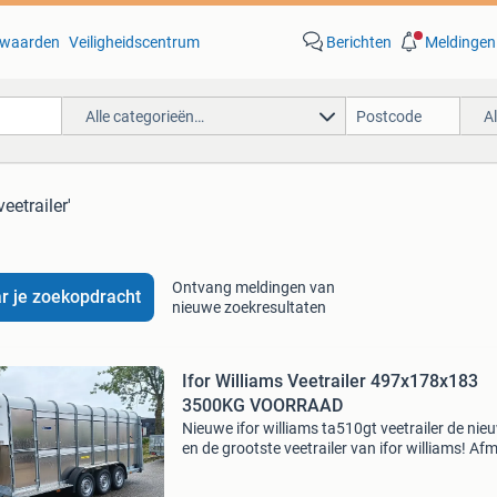
waarden
Veiligheidscentrum
Berichten
Meldingen
Alle categorieën…
A
veetrailer'
Ontvang meldingen van
r je zoekopdracht
nieuwe zoekresultaten
Ifor Williams Veetrailer 497x178x183
3500KG VOORRAAD
Nieuwe ifor williams ta510gt veetrailer de nie
en de grootste veetrailer van ifor williams! Af
laadruimte: 497x178x183 totaalgewicht: 350
status: nieuw en op voorraad dit voorraad mo