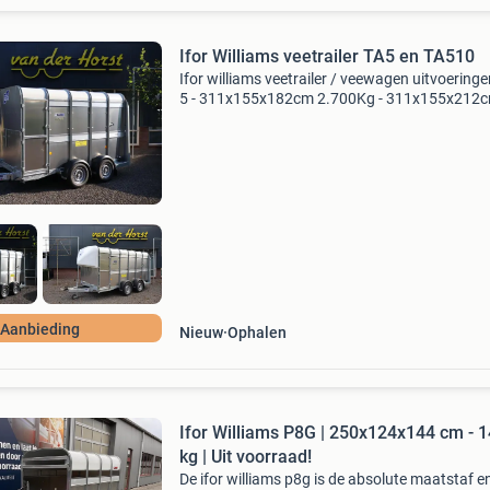
Ifor Williams veetrailer TA5 en TA510
Ifor williams veetrailer / veewagen uitvoeringe
5 - 311x155x182cm 2.700Kg - 311x155x212
2.700Kg ta510 - 311x178x182cm 3.500Kg -
311x178x212cm 3.500Kg - 372x178x182cm
3.500Kg - 372x178x212cm 3.5
Aanbieding
Nieuw
Ophalen
Ifor Williams P8G | 250x124x144 cm - 
kg | Uit voorraad!
De ifor williams p8g is de absolute maatstaf e