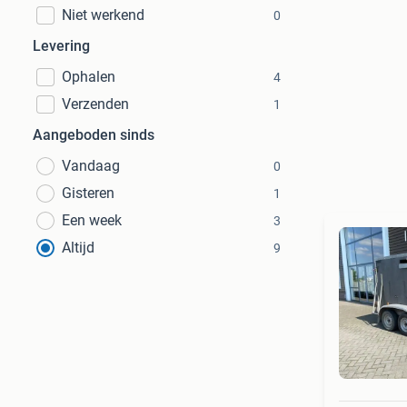
Niet werkend
0
Levering
Ophalen
4
Verzenden
1
Aangeboden sinds
Vandaag
0
Gisteren
1
Een week
3
Altijd
9