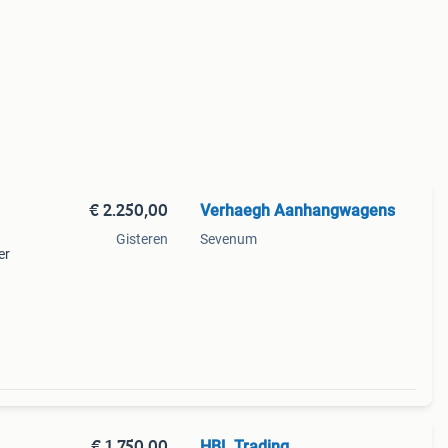
€ 2.250,00
Verhaegh Aanhangwagens
Gisteren
Sevenum
er
jes
€ 1.750,00
HBL Trading