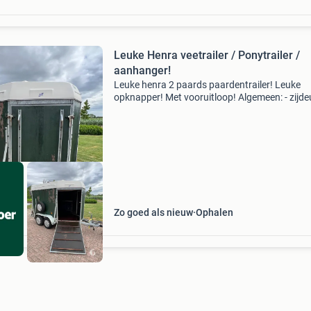
Leuke Henra veetrailer / Ponytrailer /
aanhanger!
Leuke henra 2 paards paardentrailer! Leuke
opknapper! Met vooruitloop! Algemeen: - zijde
naar paard - vooruitloop - schokdempers -
reservewiel houtwerk niet perfect. Eigen gewic
640kg laadvermoge
Zo goed als nieuw
Ophalen