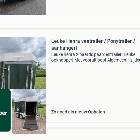
Leuke Henra veetrailer / Ponytrailer /
aanhanger!
Leuke henra 2 paards paardentrailer! Leuke
opknapper! Met vooruitloop! Algemeen: - zijde
naar paard - vooruitloop - schokdempers -
reservewiel houtwerk niet perfect. Eigen gewic
640kg laadvermoge
Zo goed als nieuw
Ophalen