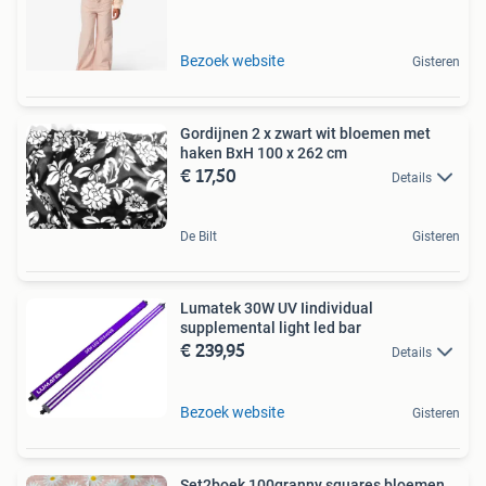
Bezoek website
Gisteren
Gordijnen 2 x zwart wit bloemen met
haken BxH 100 x 262 cm
€ 17,50
Details
De Bilt
Gisteren
Lumatek 30W UV Iindividual
supplemental light led bar
€ 239,95
Details
Bezoek website
Gisteren
Set2boek 100granny squares bloemen