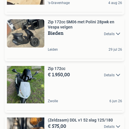
's-Gravenhage
4 aug 26
Zip 172cc SM06 met Polini 28pwk en
Vespa velgen
Bieden
Details
Leiden
29 jul 26
Zip 172cc
€ 1.950,00
Details
Zwolle
6 jun 26
(Zeldzaam) DDL v1 52 slag 125/180
€ 575,00
Details