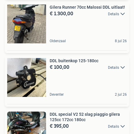
Gilera Runner 70cc Malossi DDL uitlaat!
€ 1.300,00
Details
Oldenzaal
8 jul 26
DDL buitenkop 125-180cc
€ 100,00
Details
Deventer
2 jul 26
DDL special V2 52 slag piaggio gilera
125cc 172cc 180cc
€ 395,00
Details