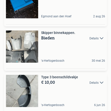
Egmond aan den Hoef
2 aug 26
Skipper binnekappen.
Bieden
Details
's-Hertogenbosch
30 mei 26
Type 3 beenschildvakje
€ 10,00
Details
's-Hertogenbosch
6 jun 26