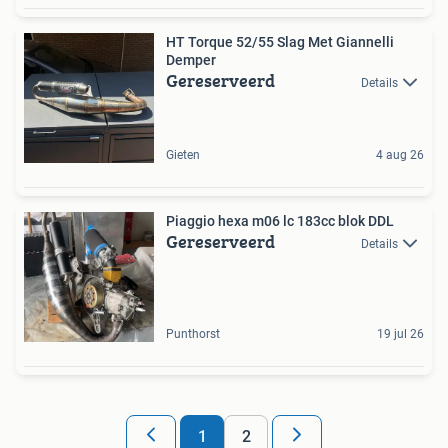
HT Torque 52/55 Slag Met Giannelli
Demper
Gereserveerd
Details
Gieten
4 aug 26
Piaggio hexa m06 lc 183cc blok DDL
Gereserveerd
Details
Punthorst
19 jul 26
1
2