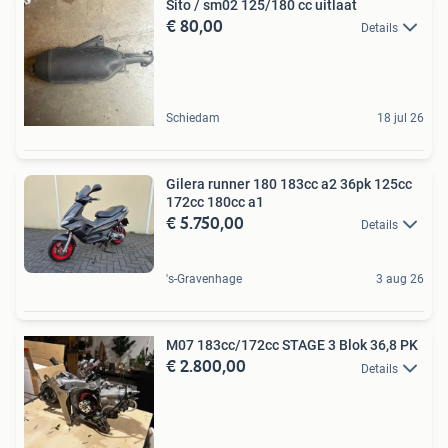
Sito / sm02 125/180 cc uitlaat
€ 80,00
Details
Schiedam
18 jul 26
Gilera runner 180 183cc a2 36pk 125cc
172cc 180cc a1
€ 5.750,00
Details
's-Gravenhage
3 aug 26
M07 183cc/172cc STAGE 3 Blok 36,8 PK
€ 2.800,00
Details