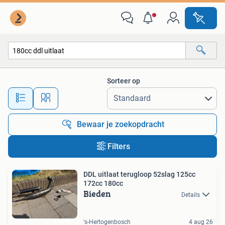
Alle categorieën…
Sorteer op
Alle afstanden…
Bewaar je zoekopdracht
Filters
DDL uitlaat terugloop 52slag 125cc
172cc 180cc
Bieden
Details
's-Hertogenbosch
4 aug 26