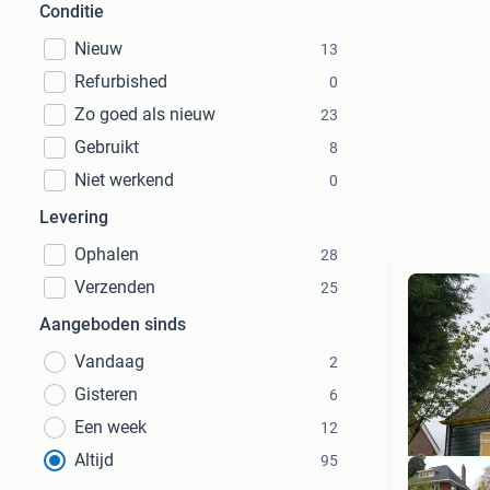
Conditie
Nieuw
13
Refurbished
0
Zo goed als nieuw
23
Gebruikt
8
Niet werkend
0
Levering
Ophalen
28
Verzenden
25
Aangeboden sinds
Vandaag
2
Gisteren
6
Een week
12
Altijd
95