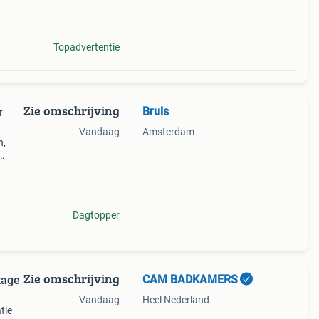
Topadvertentie
Zie omschrijving
Bruls
r
Vandaag
Amsterdam
n,
rr en
Dagtopper
Zie omschrijving
CAM BADKAMERS
tage
Vandaag
Heel Nederland
tie