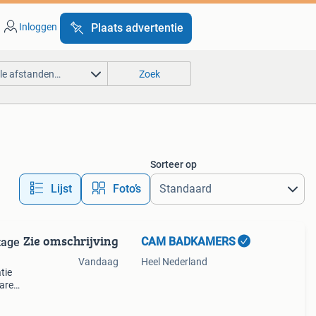
Inloggen
Plaats advertentie
lle afstanden…
Zoek
Sorteer op
Lijst
Foto’s
Zie omschrijving
CAM BADKAMERS
tage
Vandaag
Heel Nederland
tie
are
ers