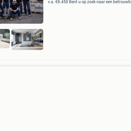
v.a. €8.450 Bent u op zoek naar een betrouwb
vakman zonder wachttijden? Bij cam badkam
starten wij binnen 2 weken met uw project!
Richtprijzen: b