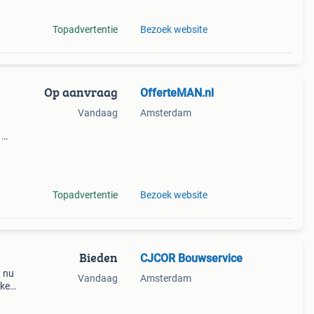
Topadvertentie
Bezoek website
Op aanvraag
OfferteMAN.nl
Vandaag
Amsterdam
1
 in
Topadvertentie
Bezoek website
Bieden
CJCOR Bouwservice
t nu
Vandaag
Amsterdam
eke
Wij
s te