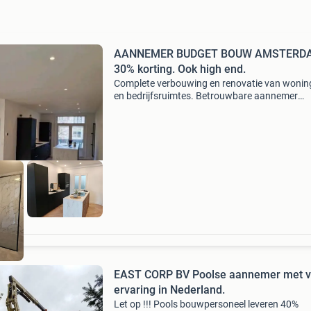
AANNEMER BUDGET BOUW AMSTERD
30% korting. Ook high end.
Complete verbouwing en renovatie van wonin
en bedrijfsruimtes. Betrouwbare aannemer
gezocht? Wij staan voor u klaar. Bij budget b
amsterdam leveren we vakmanschap, kwalitei
persoonlijke serv
EAST CORP BV Poolse aannemer met v
ervaring in Nederland.
Let op !!! Pools bouwpersoneel leveren 40%