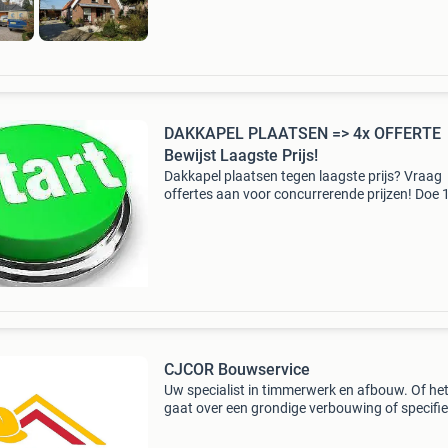
DAKKAPEL PLAATSEN => 4x OFFERTE
Bewijst Laagste Prijs!
Dakkapel plaatsen tegen laagste prijs? Vraag
offertes aan voor concurrerende prijzen! Doe 
aanvraag online en ontvang snel tot 4 offertes
huis! Door marktwerking online is lage prijs
gegarandeerd.
CJCOR Bouwservice
Uw specialist in timmerwerk en afbouw. Of he
gaat over een grondige verbouwing of specifi
klusjes, wij leveren kwaliteit en vakmanschap. 
staan klaar om van uw bouwproject een succe