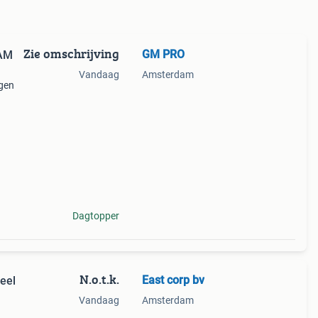
Zie omschrijving
GM PRO
AM
Vandaag
Amsterdam
gen
ouw
t en
Dagtopper
N.o.t.k.
East corp bv
eel
Vandaag
Amsterdam