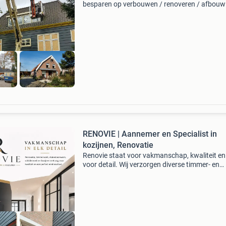
besparen op verbouwen / renoveren / afbouw
pools bouwpersoneel met alle papieren, vca
diploma en grote ervaring in nederland. Voor
scherpe tarieven! U bespaa
RENOVIE | Aannemer en Specialist in
kozijnen, Renovatie
Renovie staat voor vakmanschap, kwaliteit e
voor detail. Wij verzorgen diverse timmer- en
renovatiewerkzaamheden voor particulieren e
bedrijven. Onze diensten: - kozijnen plaatsen e
vervangen -