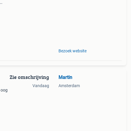
Bezoek website
Zie omschrijving
Martin
Vandaag
Amsterdam
n oog
n
n