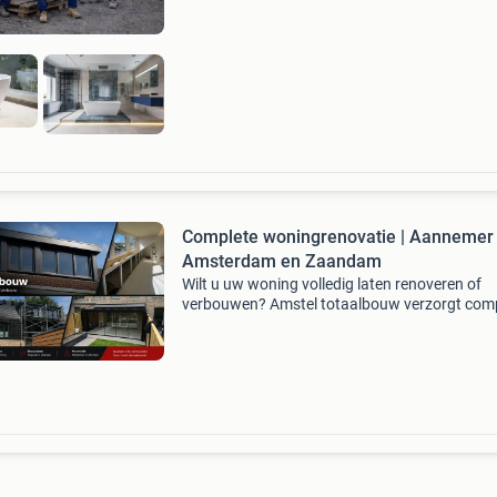
Richtprijzen: b
Complete woningrenovatie | Aannemer
Amsterdam en Zaandam
Wilt u uw woning volledig laten renoveren of
verbouwen? Amstel totaalbouw verzorgt com
woningrenovaties in zaandam, amsterdam en
omgeving. Wij nemen verschillende
werkzaamheden binnen één project