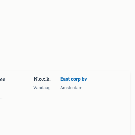
N.o.t.k.
East corp bv
eel
Vandaag
Amsterdam