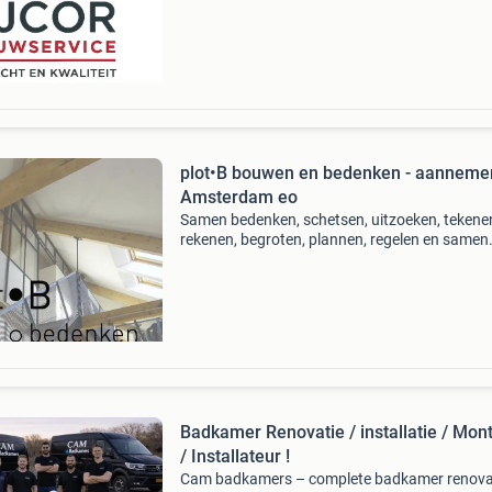
make
plot•B bouwen en bedenken - aanneme
Amsterdam eo
Samen bedenken, schetsen, uitzoeken, tekene
rekenen, begroten, plannen, regelen en samen
bouwen! ÉÉN ontwerp-, advies- en bouw-
aanspreekpunt tijdens het hele project. Bauhe
bauteam bv hebben i
Badkamer Renovatie / installatie / Mon
/ Installateur !
Cam badkamers – complete badkamer renova