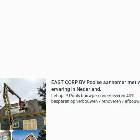
EAST CORP BV Poolse aannemer met v
ervaring in Nederland.
Let op !!! Pools bouwpersoneel leveren 40%
besparen op verbouwen / renoveren / afbouw
pools bouwpersoneel met alle papieren, vca
diploma en grote ervaring in nederland. Voor
scherpe tarieven! U bespaa