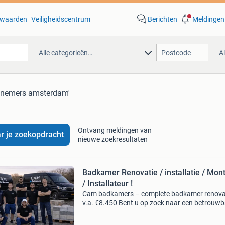
waarden
Veiligheidscentrum
Berichten
Meldingen
Alle categorieën…
A
nnemers amsterdam'
Ontvang meldingen van
r je zoekopdracht
nieuwe zoekresultaten
Badkamer Renovatie / installatie / Mon
/ Installateur !
Cam badkamers – complete badkamer renova
v.a. €8.450 Bent u op zoek naar een betrouwb
vakman zonder wachttijden? Bij cam badkam
starten wij binnen 2 weken met uw project!