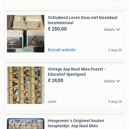
Ontluikend Leven Doos met klassikaal
leesmateriaal
€ 250,00
Details
Bezoek website
3 aug 26
Vintage Aap Noot Mies Puzzel -
Educatief Speelgoed
€ 19,00
Details
Laren
5 aug 26
Hoogeveen´s Origineel houten
leesplankje: Aap Noot Mies