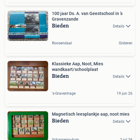
100 jaar Ds. A. van Geestschool in ’s
Gravenzande
Bieden
Details
Roosendaal
Gisteren
Klassieke Aap, Noot, Mies
wandkaart/schoolplaat
Bieden
Details
's-Gravenhage
19 jun 26
Magnetisch leesplankje aap, noot mies
Bieden
Details
Scharnegoutum
2 jul 26