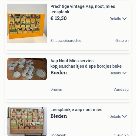
Prachtige vintage Aap, noot, mies
leesplank
€ 12,50
Details
St.-Jacobiparochie
Gisteren
Aap Noot Mies servies:
kopjes,schaaltjes diepe bordjes beke
Bieden
Details
Drunen
Vandaag
Leesplankje aap noot mies
Bieden
Details
Bontebok
5 aug 26