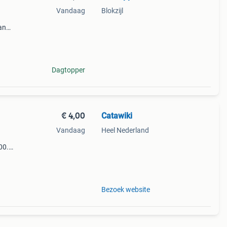
Vandaag
Blokzijl
an
gezet
Dagtopper
€ 4,00
Catawiki
Vandaag
Heel Nederland
00.0
9%
dicom
Bezoek website