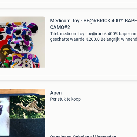
Medicom Toy - BE@RBRICK 400% BAPE
CAMO#2
Titel: medicom toy - be@rbrick 400% bape c
geschatte waarde: €200.0 Belangrijk: winnen
biedingen zijn exclusief 9% koperbescherming
kavel beschrijving 1 van de 4 be@rbrick 400% 
Apen
Per stuk te koop