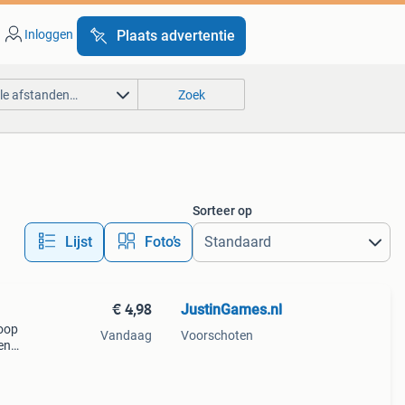
Inloggen
Plaats advertentie
lle afstanden…
Zoek
Sorteer op
Lijst
Foto’s
€ 4,98
JustinGames.nl
oop
Vandaag
Voorschoten
en
teraf
aad