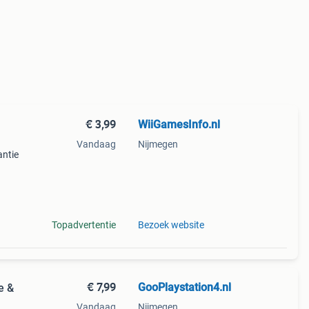
€ 3,99
WiiGamesInfo.nl
Vandaag
Nijmegen
ntie
of
ij
Topadvertentie
Bezoek website
€ 7,99
GooPlaystation4.nl
e &
Vandaag
Nijmegen