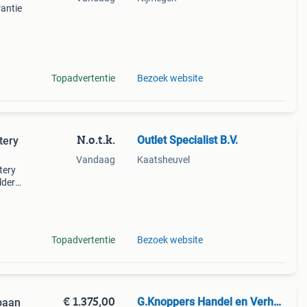
antie
of
wij
Topadvertentie
Bezoek website
N.o.t.k.
Outlet Specialist B.V.
tery
Vandaag
Kaatsheuvel
tery
lders:
a
Topadvertentie
Bezoek website
€ 1.375,00
G.Knoppers Handel en Verhuur
jbaan