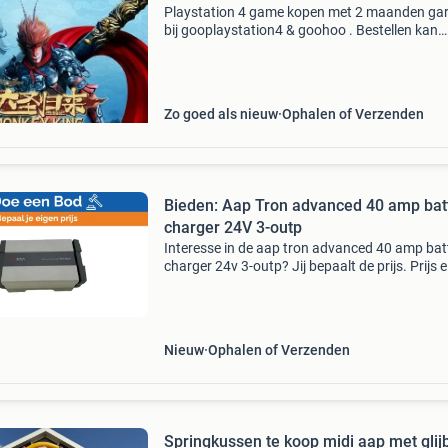
Playstation 4 game kopen met 2 maanden gar
bij gooplaystation4 & goohoo . Bestellen kan
eenvoudig via onze site, betalen kan met ideal 
achteraf betalen . Naast ps4 spellen verkopen 
ook
Zo goed als nieuw
Ophalen of Verzenden
Bieden: Aap Tron advanced 40 amp bat
charger 24V 3-outp
Interesse in de aap tron advanced 40 amp bat
charger 24v 3-outp? Jij bepaalt de prijs. Prijs e
€555.00 Doe een bod of koop het item voor de
opgegeven prijs. Tijd om te onderhandelen! W
Nieuw
Ophalen of Verzenden
Springkussen te koop midi aap met gli