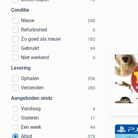
Conditie
Nieuw
290
Refurbished
0
Zo goed als nieuw
182
Gebruikt
69
Niet werkend
0
Levering
Ophalen
356
Verzenden
283
Aangeboden sinds
Vandaag
4
Gisteren
11
Een week
44
Altijd
370