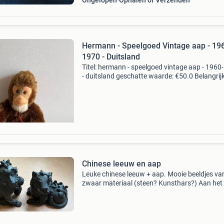
Ongelopen
Ophalen of Verzenden
Hermann - Speelgoed Vintage aap - 19
1970 - Duitsland
Titel: hermann - speelgoed vintage aap - 1960
- duitsland geschatte waarde: €50.0 Belangrijk
winnende biedingen zijn exclusief 9%
koperbescherming + €3 kavel beschrijving
prachtige gro
Chinese leeuw en aap
Leuke chinese leeuw + aap. Mooie beeldjes va
zwaar materiaal (steen? Kunsthars?) Aan het
van de staart van de leeuw mist een krul, valt n
op. In zeer goede staat. 8 Cm hoog, 10 cm lan
Ook l