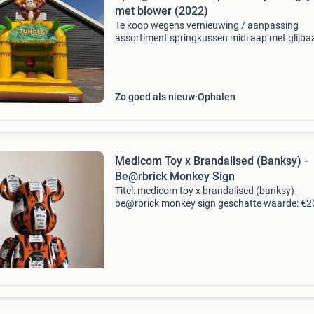
met blower (2022)
Te koop wegens vernieuwing / aanpassing
assortiment springkussen midi aap met glijba
afmeting 4.2X4.5 Meter bouwjaar 2022 incl
certificaat in prima staat en kan uiteraard op
worden om te bekijk
Zo goed als nieuw
Ophalen
Medicom Toy x Brandalised (Banksy) -
Be@rbrick Monkey Sign
Titel: medicom toy x brandalised (banksy) -
be@rbrick monkey sign geschatte waarde: €2
Belangrijk: winnende biedingen zijn exclusief 
koperbescherming + €3 kavel beschrijving me
t