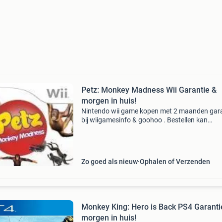
Petz: Monkey Madness Wii Garantie &
morgen in huis!
Nintendo wii game kopen met 2 maanden gara
bij wiigamesinfo & goohoo . Bestellen kan
eenvoudig via onze site, betalen kan met ideal 
achteraf betalen . Naast wii spellen verkopen w
ook con
Zo goed als nieuw
Ophalen of Verzenden
Monkey King: Hero is Back PS4 Garanti
morgen in huis!