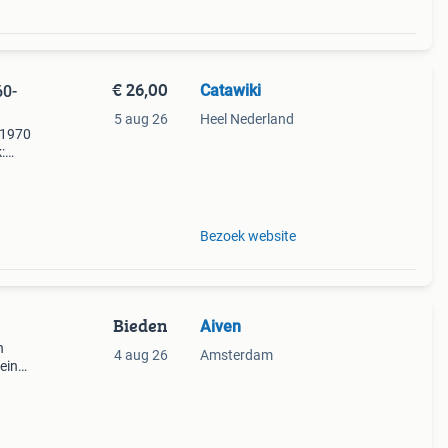
€ 26,00
Catawiki
60-
5 aug 26
Heel Nederland
-1970
:
Bezoek website
Bieden
Aiven
n
4 aug 26
Amsterdam
 eind
iet
g.