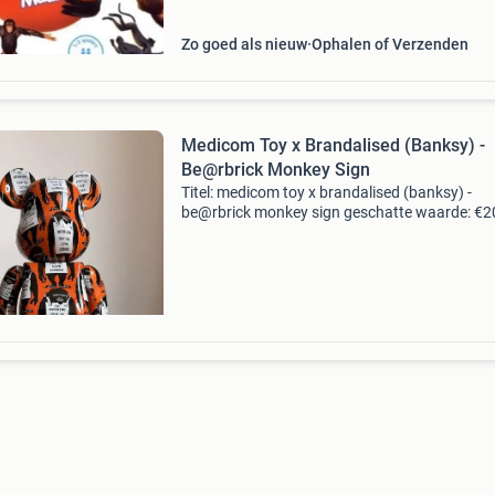
Zo goed als nieuw
Ophalen of Verzenden
Medicom Toy x Brandalised (Banksy) -
Be@rbrick Monkey Sign
Titel: medicom toy x brandalised (banksy) -
be@rbrick monkey sign geschatte waarde: €2
Belangrijk: winnende biedingen zijn exclusief 
koperbescherming + €3 kavel beschrijving me
t