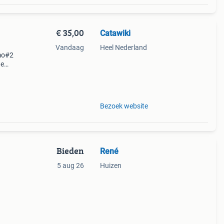
€ 35,00
Catawiki
Vandaag
Heel Nederland
amo#2
de
 + €3
b
Bezoek website
Bieden
René
5 aug 26
Huizen