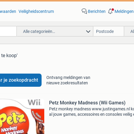
waarden
Veiligheidscentrum
Berichten
Meldingen
Alle categorieën…
A
 te koop'
Ontvang meldingen van
r je zoekopdracht
nieuwe zoekresultaten
Petz Monkey Madness (Wii Games)
Petz monkey madness www.justingames.nl k
al jouw games, accessoires en consoles veilig 
snel via onze webshop met ideal of klarna ach
betalen . Groot assortiment en alles uit voorr
leverb