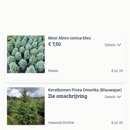
Mooi Abies conica bleu
€ 7,50
Details
Neede
8 jul 26
Kerstbomen Picea Omorika (Blauwspar)
Zie omschrijving
Details
Heeswijk-Dinther
8 jul 26