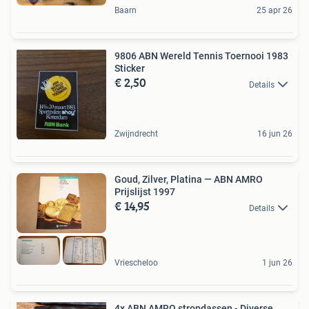
Baarn
25 apr 26
9806 ABN Wereld Tennis Toernooi 1983
Sticker
€ 2,50
Details
Zwijndrecht
16 jun 26
Goud, Zilver, Platina — ABN AMRO
Prijslijst 1997
€ 14,95
Details
Vriescheloo
1 jun 26
4x ABN AMRO stropdassen - Diverse