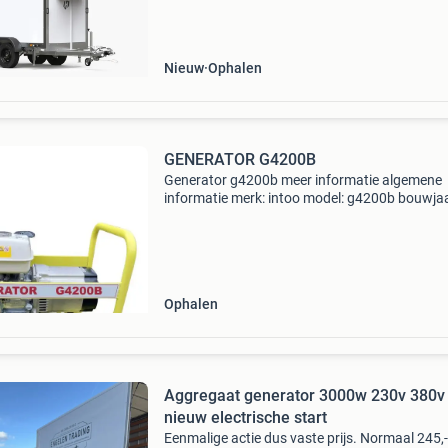
dé oplossing voor horeca, evenementen en
transport. Met een afmeting van 290x138x1
kunt u vele pro
Nieuw
Ophalen
GENERATOR G4200B
Generator g4200b meer informatie algemene
informatie merk: intoo model: g4200b bouwjaa
2025 nieuw: ja toepassingsgebied: bouw
referentienummer: int.0140 Gewichten ledig
gewicht: 47 kg staat technisc
Ophalen
Aggregaat generator 3000w 230v 380v
nieuw electrische start
Eenmalige actie dus vaste prijs. Normaal 245,