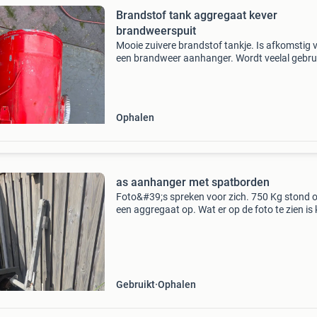
Brandstof tank aggregaat kever
brandweerspuit
Mooie zuivere brandstof tankje. Is afkomstig 
een brandweer aanhanger. Wordt veelal gebru
als tankje voor een motor om deze op een bok 
testen.
Ophalen
as aanhanger met spatborden
Foto&#39;s spreken voor zich. 750 Kg stond o
een aggregaat op. Wat er op de foto te zien is k
u trefwoorden aanhanger trailer kar vouwwa
Gebruikt
Ophalen