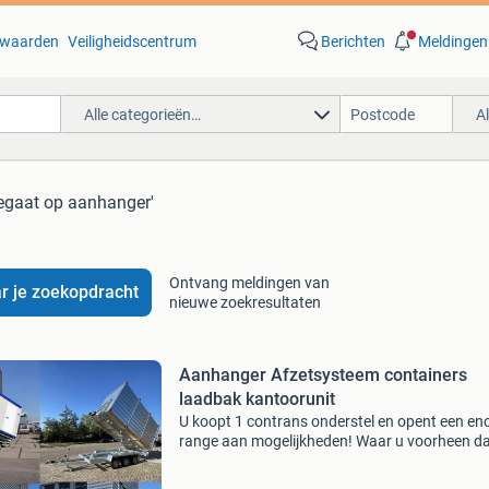
waarden
Veiligheidscentrum
Berichten
Meldingen
Alle categorieën…
A
regaat op aanhanger'
Ontvang meldingen van
r je zoekopdracht
nieuwe zoekresultaten
Aanhanger Afzetsysteem containers
laadbak kantoorunit
U koopt 1 contrans onderstel en opent een e
range aan mogelijkheden! Waar u voorheen d
meerdere aanhangers nodig te hebben is dat 
verleden tijd! Tel uit die besparing in aanschaf