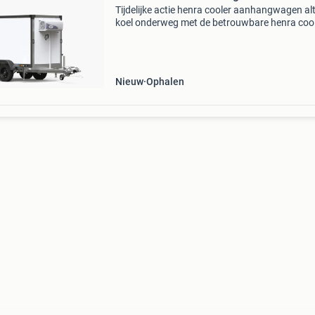
Tijdelijke actie henra cooler aanhangwagen alt
koel onderweg met de betrouwbare henra cool
dé oplossing voor horeca, evenementen en
transport. Met een afmeting van 290x138x1
kunt u vele pro
Nieuw
Ophalen