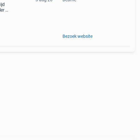
ijd
er –
70cm
Bezoek website