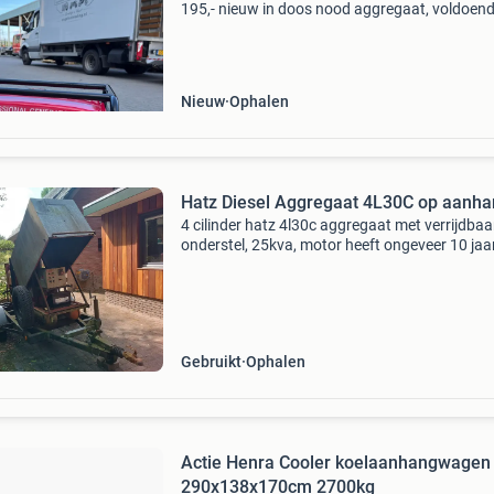
195,- nieuw in doos nood aggregaat, voldoen
voor een woonhuis bij noodgevallen zuinige
benzine 4 takt motor electrische start met eig
accu 3000w o
Nieuw
Ophalen
Hatz Diesel Aggregaat 4L30C op aanha
4 cilinder hatz 4l30c aggregaat met verrijdbaa
onderstel, 25kva, motor heeft ongeveer 10 jaar
gelopen. Als je een beetje technisch bent, snel
werkzaam te maken (ontluchten en draaien). 
moed
Gebruikt
Ophalen
Actie Henra Cooler koelaanhangwagen
290x138x170cm 2700kg