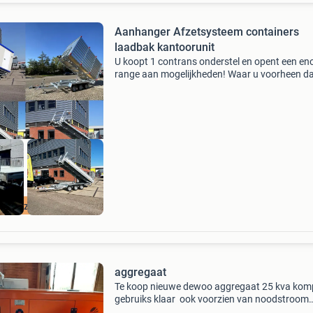
Aanhanger Afzetsysteem containers
laadbak kantoorunit
U koopt 1 contrans onderstel en opent een e
range aan mogelijkheden! Waar u voorheen d
meerdere aanhangers nodig te hebben is dat 
verleden tijd! Tel uit die besparing in aanschaf
onderh
lti inzetbaar!
aggregaat
Te koop nieuwe dewoo aggregaat 25 kva kom
gebruiks klaar ook voorzien van noodstroom
voorziening. Er is een heftruk beschikbaar o