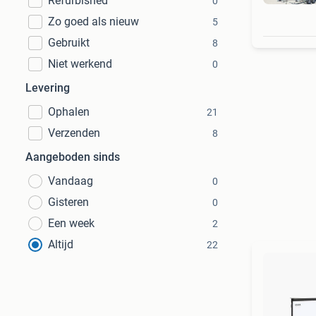
Refurbished
0
Zo goed als nieuw
5
Gebruikt
8
Niet werkend
0
Levering
Ophalen
21
Verzenden
8
Aangeboden sinds
Vandaag
0
Gisteren
0
Een week
2
Altijd
22