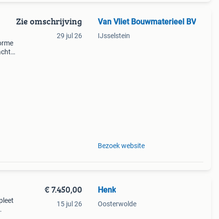
Zie omschrijving
Van Vliet Bouwmaterieel BV
29 jul 26
IJsselstein
norme
acht
nu
 en
Bezoek website
€ 7.450,00
Henk
pleet
15 jul 26
Oosterwolde
m op