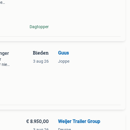
de
en
Dagtopper
Bieden
Guus
nger
r
3 aug 26
Joppe
 niet
Niet
€ 8.950,00
Weijer Trailer Group
3 aug 26
Deurne