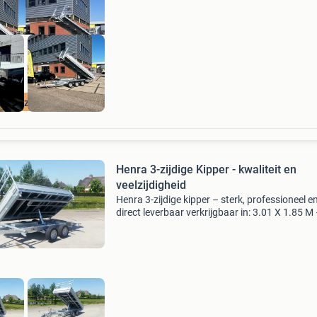
onderh
lti inzetbaar!
Henra 3-zijdige Kipper - kwaliteit en
veelzijdigheid
Henra 3-zijdige kipper – sterk, professioneel e
direct leverbaar verkrijgbaar in: 3.01 X 1.85 M
2700 kg 3.31 X 1.85 M – 2700 kg 3.51 X 1.85
3500 kg (parabool uitvoering) de henra 3-zijdi
kipp