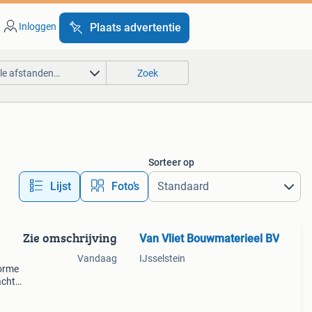
Inloggen
Plaats advertentie
lle afstanden…
Zoek
Sorteer op
Lijst
Foto’s
Zie omschrijving
Van Vliet Bouwmaterieel BV
Vandaag
IJsselstein
norme
acht
nu
 en