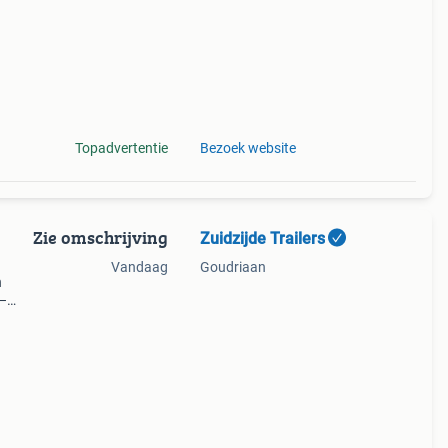
Topadvertentie
Bezoek website
Zie omschrijving
Zuidzijde Trailers
Vandaag
Goudriaan
n
 –
 M –
ge