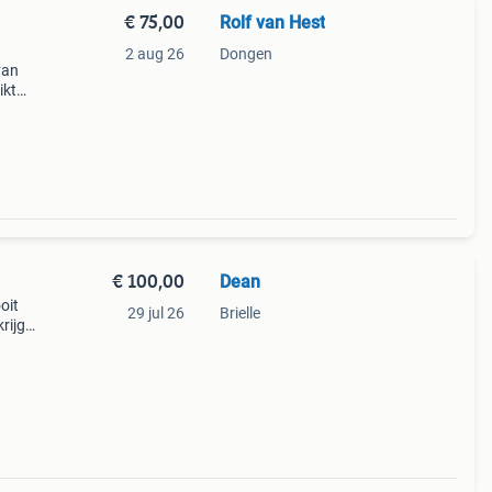
€ 75,00
Rolf van Hest
2 aug 26
Dongen
van
ikt
te
€ 100,00
Dean
oit
29 jul 26
Brielle
rijgt
gen