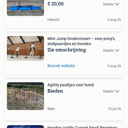
€ 20,00
Details
Helvoirt
3 aug 26
Mini Jump hindernisset – voor pony’s,
stokpaardjes en honden
Zie omschrijving
Details
Bezoek website
3 aug 26
Agility paaltjes voor hond
Bieden
Details
Rijen
18 jul 26
Honden Agility Tunnel Small Beeztees