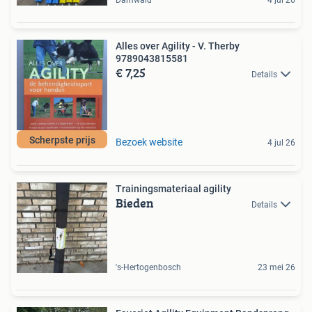
Damwâld
4 jul 26
Alles over Agility - V. Therby
9789043815581
€ 7,25
Details
Scherpste prijs
Bezoek website
4 jul 26
Trainingsmateriaal agility
Bieden
Details
's-Hertogenbosch
23 mei 26