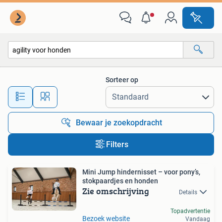
Alle categorieën…
Sorteer op
Alle afstanden…
Bewaar je zoekopdracht
Filters
Mini Jump hindernisset – voor pony’s,
stokpaardjes en honden
Zie omschrijving
Details
Topadvertentie
Bezoek website
Vandaag