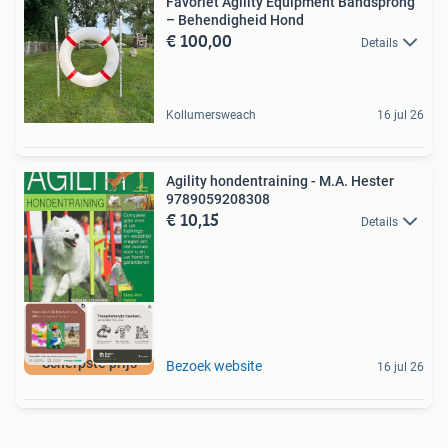
Favoriet Agility Equipment Bandsprong
– Behendigheid Hond
€ 100,00
Details
Kollumersweach
16 jul 26
Agility hondentraining - M.A. Hester
9789059208308
€ 10,15
Details
Scherpste prijs
Bezoek website
16 jul 26